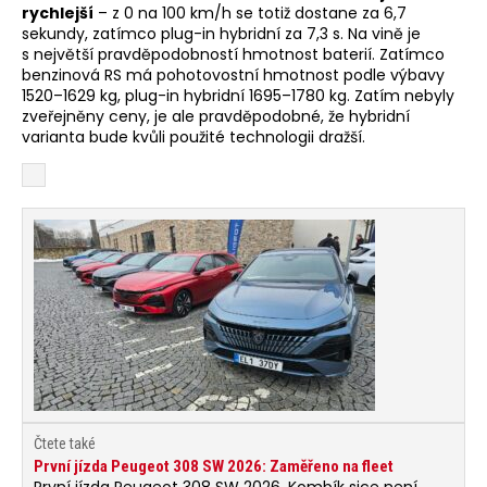
rychlejší
– z 0 na 100 km/h se totiž dostane za 6,7
sekundy, zatímco plug-in hybridní za 7,3 s. Na vině je
s největší pravděpodobností hmotnost baterií. Zatímco
benzinová RS má pohotovostní hmotnost podle výbavy
1520–1629 kg, plug-in hybridní 1695–1780 kg. Zatím nebyly
zveřejněny ceny, je ale pravděpodobné, že hybridní
varianta bude kvůli použité technologii dražší.
Čtete také
První jízda Peugeot 308 SW 2026: Zaměřeno na fleet