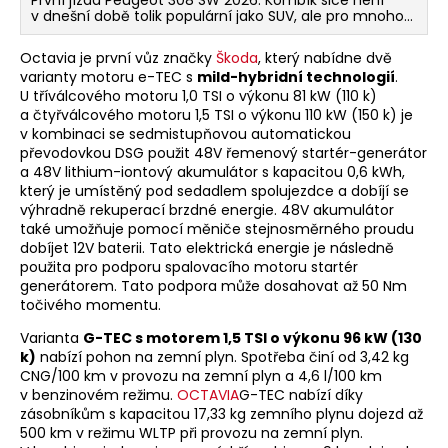
První jízda Peugeot 308 SW 2026. Kombík sice není
v dnešní době tolik populární jako SUV, ale pro mnoho
zákazníků stále dávají velký smysl. I pro Peugeot jsou
modely SUV ty prodávanější, ale pozornost věnuje
Octavia je první vůz značky
Škoda
, který nabídne dvě
i těm ostatním. Po zhruba třech letech se proto
varianty motoru e-TEC s
mild-hybridní technologií
.
kombík nižší střední třídy Peugeot 308 dočkal
U tříválcového motoru 1,0 TSI o výkonu 81 kW (110 k)
modernizace.
a čtyřválcového motoru 1,5 TSI o výkonu 110 kW (150 k) je
v kombinaci se sedmistupňovou automatickou
převodovkou DSG použit 48V řemenový startér-generátor
a 48V lithium-iontový akumulátor s kapacitou 0,6 kWh,
který je umístěný pod sedadlem spolujezdce a dobíjí se
výhradně rekuperací brzdné energie. 48V akumulátor
také umožňuje pomocí měniče stejnosměrného proudu
dobíjet 12V baterii. Tato elektrická energie je následně
použita pro podporu spalovacího motoru startér
generátorem. Tato podpora může dosahovat až 50 Nm
točivého momentu.
Varianta
G-TEC s motorem 1,5 TSI o výkonu 96 kW (130
k)
nabízí pohon na zemní plyn. Spotřeba činí od 3,42 kg
CNG/100 km v provozu na zemní plyn a 4,6 l/100 km
v benzinovém režimu.
OCTAVIA
G-TEC nabízí díky
zásobníkům s kapacitou 17,33 kg zemního plynu dojezd až
500 km v režimu WLTP při provozu na zemní plyn.