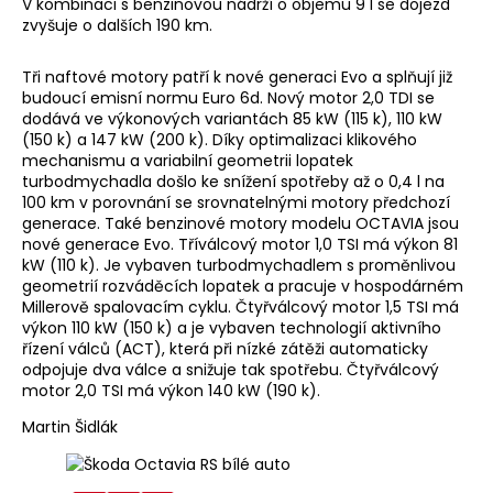
V kombinaci s benzinovou nádrží o objemu 9 l se dojezd
zvyšuje o dalších 190 km.
Tři naftové motory patří k nové generaci Evo a splňují již
budoucí emisní normu Euro 6d. Nový motor 2,0 TDI se
dodává ve výkonových variantách 85 kW (115 k), 110 kW
(150 k) a 147 kW (200 k). Díky optimalizaci klikového
mechanismu a variabilní geometrii lopatek
turbodmychadla došlo ke snížení spotřeby až o 0,4 l na
100 km v porovnání se srovnatelnými motory předchozí
generace. Také benzinové motory modelu OCTAVIA jsou
nové generace Evo. Tříválcový motor 1,0 TSI má výkon 81
kW (110 k). Je vybaven turbodmychadlem s proměnlivou
geometrií rozváděcích lopatek a pracuje v hospodárném
Millerově spalovacím cyklu. Čtyřválcový motor 1,5 TSI má
výkon 110 kW (150 k) a je vybaven technologií aktivního
řízení válců (ACT), která při nízké zátěži automaticky
odpojuje dva válce a snižuje tak spotřebu. Čtyřválcový
motor 2,0 TSI má výkon 140 kW (190 k).
Martin Šidlák