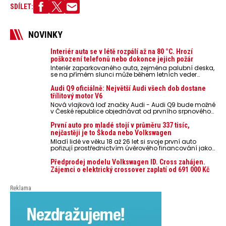
SDÍLET:
NOVINKY
Interiér auta se v létě rozpálí až na 80 °C. Hrozí
poškození telefonů nebo dokonce jejich požár
Interiér zaparkovaného auta, zejména palubní deska,
se na přímém slunci může během letních veder
rozpálit až na 80 °C. Takové teploty představují
nebezpečí pro odložené mobilní telefony, powerbanky
Audi Q9 oficiálně: Největší Audi všech dob dostane
nebo notebooky. Můžou urychlit stárnutí baterií,
třílitový motor V6
poškodit elektroniku a ve výjimečných případech i
Nová vlajková loď značky Audi - Audi Q9 bude možné
zvýšit riziko požáru.
v České republice objednávat od prvního srpnového
týdne 2026, kde budou oznámeny také české ceny.
První auto pro mladé stojí v průměru 337 tisíc,
nejčastěji je to Škoda nebo Volkswagen
Mladí lidé ve věku 18 až 26 let si svoje první auto
pořizují prostřednictvím úvěrového financování jako
ojeté. Je to tak u 93,3 % lidí, jen 6,7 % si pořídí nové
auto. Průměrná pořizovací cena vozu dosahuje 337
Předprodej modelu Volkswagen ID. Cross zahájen.
tisíc korun a průměrná financovaná částka
Zájemci o elektrický crossover zaplatí od 691 000 Kč
přesahuje 251 tisíc korun. Vyplývá to z dat Leasingu
České spořitelny za posledních 10 let (2016–2026).
Reklama