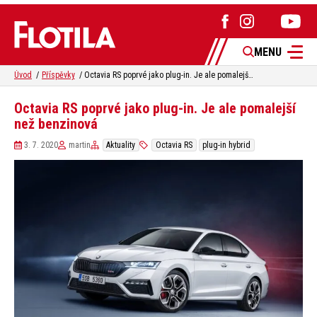
MENU
Úvod
Příspěvky
Octavia RS poprvé jako plug-in. Je ale pomalejší než benzinová
Octavia RS poprvé jako plug-in. Je ale pomalejší
než benzinová
3. 7. 2020
martin
Aktuality
Octavia RS
plug-in hybrid