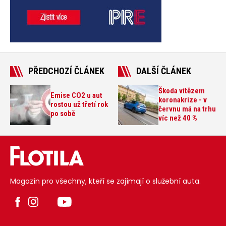
PŘEDCHOZÍ ČLÁNEK
DALŠÍ ČLÁNEK
Škoda vítězem
Emise CO2 u aut
koronakrize - v
rostou už třetí rok
červnu má na trhu
po sobě
víc než 40 %
Magazín pro všechny, kteří se zajímají o služební auta.