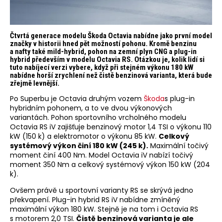
Čtvrtá generace modelu Škoda Octavia nabídne jako první model
značky v historii hned pět možností pohonu. Kromě benzinu
a nafty také mild-hybrid, pohon na zemní plyn CNG a plug-in
hybrid především v modelu Octavia RS. Otázkou je, kolik lidí si
tuto nabíjecí verzi vybere, když při stejném výkonu 180 kW
nabídne horší zrychlení než čistě benzinová varianta, která bude
zřejmě levnější.
Po Superbu je Octavia druhým vozem
Škoda
s plug-in
hybridním pohonem, a to ve dvou výkonových
variantách. Pohon sportovního vrcholného modelu
Octavia RS iV zajišťuje benzinový motor 1,4 TSI o výkonu 110
kW (150 k) a elektromotor o výkonu 85 kW.
Celkový
systémový výkon činí 180 kW (245 k).
Maximální točivý
moment činí 400 Nm. Model Octavia iV nabízí točivý
moment 350 Nm a celkový systémový výkon 150 kW (204
k).
Ovšem právě u sportovní varianty RS se skrývá jedno
překvapení. Plug-in hybrid RS iV nabídne zmíněný
maximální výkon 180 kW. Stejně je na tom i Octavia RS
s motorem 2,0 TSI.
Čistě benzinová varianta je ale