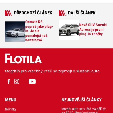
PŘEDCHOZÍ ČLÁNEK
DALŠÍ ČLÁNEK
Octavia RS
Nové SUV Suzuki
poprvé jako plug-
Across je první
in. Je ale
plug-in značky
pomalejší než
benzinová
Magazín pro všechny, kteří se zajímají o služební auta.
MENU
NEJNOVĚJŠÍ ČLÁNKY
Interiér auta se v létě rozpálí až
Novinky
na 80 °C. Hrozí poškození