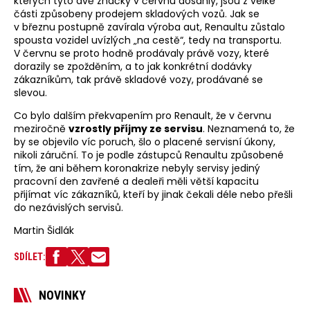
kterých tyto dvě značky v červnu dosáhly, jsou z velké
části způsobeny prodejem skladových vozů. Jak se
v březnu postupně zavírala výroba aut, Renaultu zůstalo
spousta vozidel uvízlých „na cestě“, tedy na transportu.
V červnu se proto hodně prodávaly právě vozy, které
dorazily se zpožděním, a to jak konkrétní dodávky
zákazníkům, tak právě skladové vozy, prodávané se
slevou.
Co bylo dalším překvapením pro Renault, že v červnu
meziročně
vzrostly příjmy ze servisu
. Neznamená to, že
by se objevilo víc poruch, šlo o placené servisní úkony,
nikoli záruční. To je podle zástupců Renaultu způsobené
tím, že ani během koronakrize nebyly servisy jediný
pracovní den zavřené a dealeři měli větší kapacitu
přijímat víc zákazníků, kteří by jinak čekali déle nebo přešli
do nezávislých servisů.
Martin Šidlák
SDÍLET:
NOVINKY