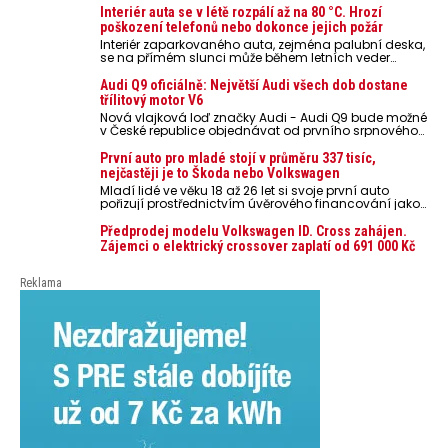
Interiér auta se v létě rozpálí až na 80 °C. Hrozí
poškození telefonů nebo dokonce jejich požár
Interiér zaparkovaného auta, zejména palubní deska,
se na přímém slunci může během letních veder
rozpálit až na 80 °C. Takové teploty představují
nebezpečí pro odložené mobilní telefony, powerbanky
Audi Q9 oficiálně: Největší Audi všech dob dostane
nebo notebooky. Můžou urychlit stárnutí baterií,
třílitový motor V6
poškodit elektroniku a ve výjimečných případech i
Nová vlajková loď značky Audi - Audi Q9 bude možné
zvýšit riziko požáru.
v České republice objednávat od prvního srpnového
týdne 2026, kde budou oznámeny také české ceny.
První auto pro mladé stojí v průměru 337 tisíc,
nejčastěji je to Škoda nebo Volkswagen
Mladí lidé ve věku 18 až 26 let si svoje první auto
pořizují prostřednictvím úvěrového financování jako
ojeté. Je to tak u 93,3 % lidí, jen 6,7 % si pořídí nové
auto. Průměrná pořizovací cena vozu dosahuje 337
Předprodej modelu Volkswagen ID. Cross zahájen.
tisíc korun a průměrná financovaná částka
Zájemci o elektrický crossover zaplatí od 691 000 Kč
přesahuje 251 tisíc korun. Vyplývá to z dat Leasingu
České spořitelny za posledních 10 let (2016–2026).
Reklama