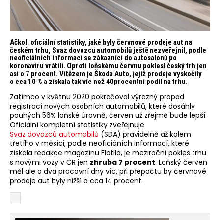
Ačkoli oficiální statistiky, jaké byly červnové prodeje aut na
českém trhu, Svaz dovozců automobilů ještě nezveřejnil, podle
neoficiálních informací se zákazníci do autosalonů po
koronaviru vrátili. Oproti loňskému červnu poklesl český trh jen
asi o 7 procent. Vítězem je Škoda Auto, jejíž prodeje vyskočily
o cca 10 % a získala tak víc než 40procentní podíl na trhu.
Zatímco v květnu 2020 pokračoval výrazný propad
registrací nových osobních automobilů, které dosáhly
pouhých 56% loňské úrovně, červen už zřejmě bude lepší.
Oficiální kompletní statistiky zveřejnuje
Svaz dovozců automobilů
(SDA) pravidelně až kolem
třetího v měsíci, podle neoficiáních informací, které
získala redakce magazínu Flotila, je meziroční pokles trhu
s novými vozy v ČR jen
zhruba 7 procent
. Loňský červen
měl ale o dva pracovní dny víc, při přepočtu by červnové
prodeje aut byly nižší o cca 14 procent.