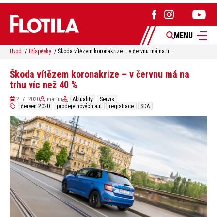
MENU
Úvod
Příspěvky
Škoda vítězem koronakrize – v červnu má na trhu víc než 40 %
Škoda vítězem koronakrize – v červnu má na
trhu víc než 40 %
2. 7. 2020
martin
Aktuality
Servis
červen 2020
prodeje nových aut
registrace
SDA