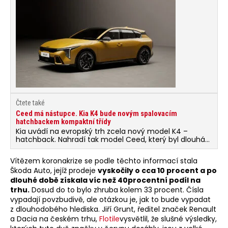
Čtete také
Ceed má nástupce. Kia K4 bude novým spalovacím
hatchbackem kompaktní třídy
Kia uvádí na evropský trh zcela nový model K4 –
hatchback. Nahradí tak model Ceed, který byl dlouhá
léta nejprodávanějším modelem značky v Evropě
a spojil značku s tehdy neobvyklou 7letou zárukou.
Vítězem koronakrize se podle těchto informací stala
Škoda Auto, jejíž prodeje
vyskočily o cca 10 procent a po
dlouhé době získala víc než 40procentní podíl na
trhu.
Dosud do to bylo zhruba kolem 33 procent. Čísla
vypadají povzbudivě, ale otázkou je, jak to bude vypadat
z dlouhodobého hlediska. Jiří Grunt, ředitel značek Renault
a Dacia na českém trhu,
Flotile
vysvětlil, že slušné výsledky,