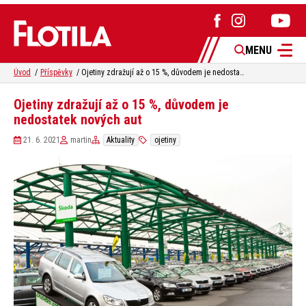
MENU
Úvod
Příspěvky
Ojetiny zdražují až o 15 %, důvodem je nedostatek nových aut
Ojetiny zdražují až o 15 %, důvodem je
nedostatek nových aut
21. 6. 2021
martin
Aktuality
ojetiny