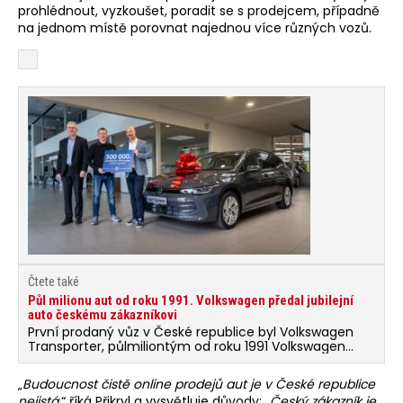
prohlédnout, vyzkoušet, poradit se s prodejcem, případně
na jednom místě porovnat najednou více různých vozů.
Čtete také
Půl milionu aut od roku 1991. Volkswagen předal jubilejní
auto českému zákazníkovi
První prodaný vůz v České republice byl Volkswagen
Transporter, půlmiliontým od roku 1991 Volkswagen
Golf. Český importér předal v půlce března zákazníkovi
jubilejní auto.
„
Budoucnost čistě online prodejů aut je v České republice
nejistá
,“ říká Přikryl a vysvětluje důvody: „
Český zákazník je