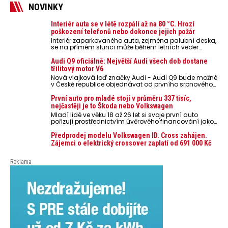
NOVINKY
Interiér auta se v létě rozpálí až na 80 °C. Hrozí
poškození telefonů nebo dokonce jejich požár
Interiér zaparkovaného auta, zejména palubní deska,
se na přímém slunci může během letních veder
rozpálit až na 80 °C. Takové teploty představují
nebezpečí pro odložené mobilní telefony, powerbanky
Audi Q9 oficiálně: Největší Audi všech dob dostane
nebo notebooky. Můžou urychlit stárnutí baterií,
třílitový motor V6
poškodit elektroniku a ve výjimečných případech i
Nová vlajková loď značky Audi - Audi Q9 bude možné
zvýšit riziko požáru.
v České republice objednávat od prvního srpnového
týdne 2026, kde budou oznámeny také české ceny.
První auto pro mladé stojí v průměru 337 tisíc,
nejčastěji je to Škoda nebo Volkswagen
Mladí lidé ve věku 18 až 26 let si svoje první auto
pořizují prostřednictvím úvěrového financování jako
ojeté. Je to tak u 93,3 % lidí, jen 6,7 % si pořídí nové
auto. Průměrná pořizovací cena vozu dosahuje 337
Předprodej modelu Volkswagen ID. Cross zahájen.
tisíc korun a průměrná financovaná částka
Zájemci o elektrický crossover zaplatí od 691 000 Kč
přesahuje 251 tisíc korun. Vyplývá to z dat Leasingu
České spořitelny za posledních 10 let (2016–2026).
Reklama