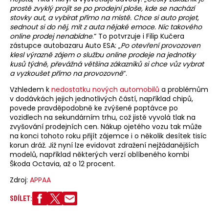
prostě zvyklý projít se po prodejní ploše, kde se nachází
stovky aut, a vybírat přímo na místě. Chce si auto projet,
sednout si do něj, mít z auta nějaké emoce. Nic takového
online prodej nenabídne
.“ To potvrzuje i Filip Kučera
zástupce autobazaru Auto ESA: „
Po otevření provozoven
klesl výrazně zájem o službu online prodeje na jednotky
kusů týdně, převážná většina zákazníků si chce vůz vybrat
a vyzkoušet přímo na provozovně
“.
Vzhledem k
nedostatku nových automobilů
a problémům
v dodávkách jejich jednotlivých částí, například chipů,
povede pravděpodobně ke zvýšené poptávce po
vozidlech na sekundárním trhu, což jistě vyvolá tlak na
zvyšování prodejních cen. Nákup ojetého vozu tak může
na konci tohoto roku přijít zájemce i o několik desítek tisíc
korun dráž. Již nyní lze evidovat zdražení nejžádanějších
modelů, například některých verzí oblíbeného kombi
Škoda Octavia, až o 12 procent.
Zdroj:
APPAA
SDÍLET: