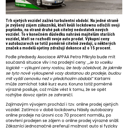
Trh ojetých vozidel zažívá turbulentní období. Na jedné straně
je zvýšený zájem zákazníků, kteří kvůli lockdownu odložili svoji
poptávku, na straně druhé pak citelný nedostatek nových
vozidel. To v konečném důsledku nahrává majitelům starších
vozidel, kteří se rozhodli svoje auto prodat. Výkupní ceny
v autobazarech se totiž poměrně citelně zvedají, u některých
značek a modelů ojetiny zdražují dokonce až o 15 procent.
Podle předsedy Asociace APPAA Petra Přikryla bude mít
současná situace vliv i na prodejní ceny: „
Je to vcelku
logické – výkupní ceny rostou, lze tedy očekávat, že jakmile
se tyto nově vykoupené vozy dostanou do prodeje, budou
mít vyšší cenovku než v předchozím období
.“ Kartami
může zamíchat také kurz eura. Koruna totiž poměrně
výrazně posiluje, což může vést k tomu, že se opět
rozhýbe dovoz ojetin ze zahraničí.
Zajímavým vývojem prochází i tzv. online prodej ojetých
vozidel. Zatímco v době lockdownu hlásily autobazary
online prodeje na úrovni cca 70 procent normálu, po
otevření prodejen se zájem o online prodej výrazně snížil.
Zákazníci jednoznačně preferují možnost auto si fyzicky