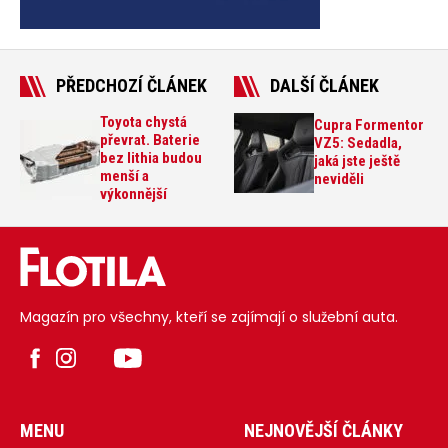
PŘEDCHOZÍ ČLÁNEK
DALŠÍ ČLÁNEK
Toyota chystá
Cupra Formentor
převrat. Baterie
VZ5: Sedadla,
bez lithia budou
jaká jste ještě
menší a
neviděli
výkonnější
Magazín pro všechny, kteří se zajímají o služební auta.
MENU
NEJNOVĚJŠÍ ČLÁNKY