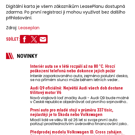
Digitální karta je všem zákazníkům LeasePlanu dostupná
zdarma. Po první registraci ji mohou využívat bez dalšího
přihlašování.
Zdroj:
Leaseplan
SDÍLET:
NOVINKY
Interiér auta se v létě rozpálí až na 80 °C. Hrozí
poškození telefonů nebo dokonce jejich požár
Interiér zaparkovaného auta, zejména palubní deska,
se na přímém slunci může během letních veder
rozpálit až na 80 °C. Takové teploty představují
nebezpečí pro odložené mobilní telefony, powerbanky
Audi Q9 oficiálně: Největší Audi všech dob dostane
nebo notebooky. Můžou urychlit stárnutí baterií,
třílitový motor V6
poškodit elektroniku a ve výjimečných případech i
Nová vlajková loď značky Audi - Audi Q9 bude možné
zvýšit riziko požáru.
v České republice objednávat od prvního srpnového
týdne 2026, kde budou oznámeny také české ceny.
První auto pro mladé stojí v průměru 337 tisíc,
nejčastěji je to Škoda nebo Volkswagen
Mladí lidé ve věku 18 až 26 let si svoje první auto
pořizují prostřednictvím úvěrového financování jako
ojeté. Je to tak u 93,3 % lidí, jen 6,7 % si pořídí nové
auto. Průměrná pořizovací cena vozu dosahuje 337
Předprodej modelu Volkswagen ID. Cross zahájen.