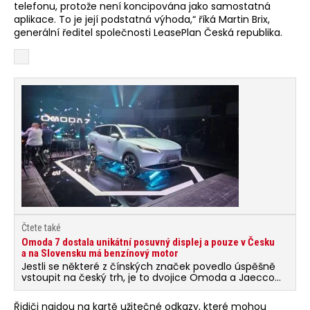
telefonu, protože není koncipována jako samostatná
aplikace. To je její podstatná výhoda,“ říká Martin Brix,
generální ředitel společnosti LeasePlan Česká republika.
Čtete také
Omoda 7 dostala unikátní posuvný displej a pouze v Česku
a na Slovensku má benzínový motor
Jestli se některé z čínských značek povedlo úspěšně
vstoupit na český trh, je to dvojice Omoda a Jaecco
z koncernu Chery, a to díky tomu, že nejprve budovala
síť prodejců a servisů, kterých je dnes přes 30, a teprve
Řidiči najdou na kartě užitečné odkazy, které mohou