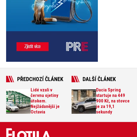
PŘEDCHOZÍ ČLÁNEK
DALŠÍ ČLÁNEK
Lidé vzali v
Dacia Spring
červnu ojetiny
startuje na 449
útokem.
900 Kč, na stovce
Nejžádanější je
je za 19,1
Octavia
sekundy