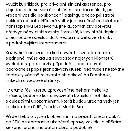
poté postupně rozšiřovala svoji modelovou paletu.
využít kupříkladu pro přivolání silniční asistence, pro
Nejnovějším přírůstkem je model Omoda 7, který za
objednání do servisu či nahlášení škodní události, při
stejnou cenu nabídne buď plug-in hybridní předokolku
nebo klasickou benzínovou čtyřkolku. Česko je jediná
vrácení vozidla po skončení leasingu anebo při ztrátě
země v Evropě kromě Slovenska, která tuto kombinaci
dokladů od auta. Některé volby je nasměrují na telefonní
nabízí.
nonstop linku LeasePlanu, jiné automaticky otevřou
předvyplněný elektronický formulář, který stačí doplnit
a jednoduše odeslat, další vedou na webové stránky
s podrobnějšími informacemi.
Každý řidič nalezne na kartě výčet služeb, které má
sjednané, může aktualizovat stav najetých kilometrů,
vyhledat si pneuservis, případně si prostudovat
podrobnější popis jednotlivých služeb. Nechybějí nezbytné
kontakty včetně relevantních odkazů na Facebook,
LinkedIn a webové stránky.
„V druhé fázi, kterou zprovozníme během několika
měsíců, budeme kartu využívat i k zasílání notifikací
s důležitými upozorněními, která budou určena vždy jen
konkrétnímu řidiči,“ dodává Martin Brix.
Půjde třeba o výzvu k objednání na přezutí pneumatik či
na STK, o informaci o ukončení opravy vozidla, o blížícím
se konci pronájmu automobilu a podobně.