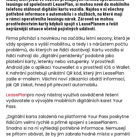
leasingu od společnosti LeasePlan, si mohou nově do mobilního
telefonu stáhnout digitální kartu vozidla. Najdou v ní všechny
potřebné informace o automobilu i o službách, na které mají
v rámci operativního leasingu nárok. Zároveň se mohou
prostřednictvím karty kdykoli spojit s LeasePlanem a řešit
nejrůznější situace včetně pojistných událostí.
Firma přichází s novinkou na začátku letní sezony, která je
vždy spojena s vyšší mobilitou, a tedy i s nárůstem počtu
problémů, do kterých se řidiči dostávají. Kartu vozidla si
řidiči nahrají do „digitální peněženky“ podobně jako
platební karty, letenky nebo vstupenky. V prostředí
Android jde o aplikaci Yourwallet a v prostředí iOS o Wallet.
K nahrání potřebují unikátní QR kód, který jim LeasePlan
zašle e-mailem. Všichni noví zákazníci obdrží informaci,
jak QR získat, hned při převzetí automobilu.
LeasePlan
pro nový nástroj využívá osvědčené řešení
vydavatele a vývojáře mobilních digitálních karet Your
Pass.
„Digitální karta založená na platformě Your Pass poskytne
řidičům velmi rychlé a přímé spojení s LeasePlanem.
Snadno si na ní vyhledají potřebné informace. Nemusejí
se přitom obávat, že by jim zabrala hodně místa v paměti