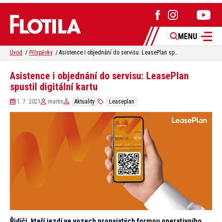
MENU
Úvod
Příspěvky
Asistence i objednání do servisu: LeasePlan spustil digitální kartu
Asistence i objednání do servisu: LeasePlan
spustil digitální kartu
1. 7. 2021
martin
Aktuality
Leaseplan
Řidiči, kteří jezdí ve vozech pronajatých formou operativního