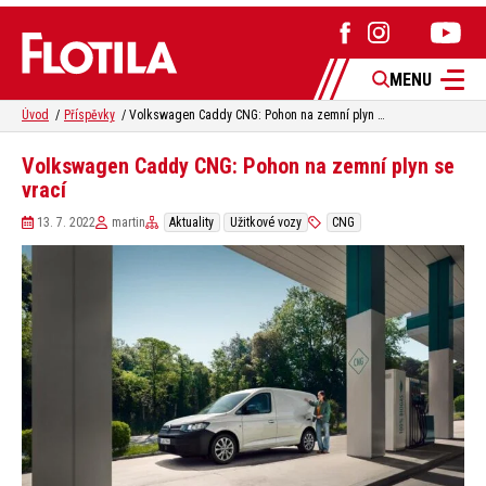
MENU
Úvod
Příspěvky
Volkswagen Caddy CNG: Pohon na zemní plyn se vrací
Volkswagen Caddy CNG: Pohon na zemní plyn se
vrací
13. 7. 2022
martin
Aktuality
Užitkové vozy
CNG