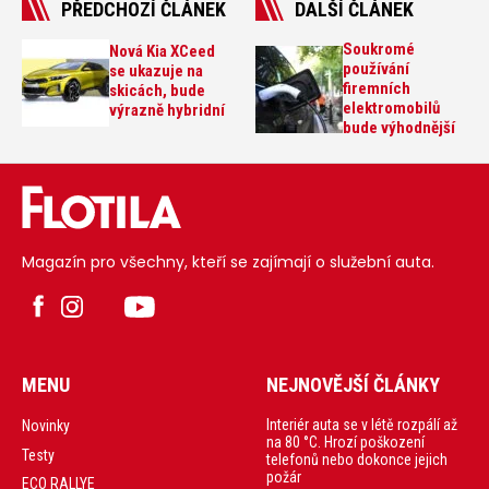
PŘEDCHOZÍ ČLÁNEK
DALŠÍ ČLÁNEK
Soukromé
Nová Kia XCeed
používání
se ukazuje na
firemních
skicách, bude
elektromobilů
výrazně hybridní
bude výhodnější
Magazín pro všechny, kteří se zajímají o služební auta.
MENU
NEJNOVĚJŠÍ ČLÁNKY
Interiér auta se v létě rozpálí až
Novinky
na 80 °C. Hrozí poškození
Testy
telefonů nebo dokonce jejich
požár
ECO RALLYE