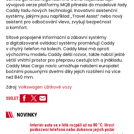
vývojová verze platformy MQB přinesla do modelové řady
Caddy řadu nových technologií. Inovativní asistenční
systémy, jakými jsou například „Travel Assist“ nebo nový
asistent pro odbočování vlevo, zvyšují bezpečnost
a komfort.
Síťově propojené informační a zábavní systémy
a digitalizované ovládací systémy proměňují Caddy
v chytrý telefon na kolech. Caddy Maxi má oproti
výchozímu modelu Caddy delší rozvor, takže nabízí ještě
větší vnitřní prostor pro přepravu cestujících a jnákladu.
Caddy Maxi Cargo navíc umožňuje naložení europalet
bočními posuvnými dveřmi díky jejich rozšíření na více
než 840 mm.
Zdroj:
Volkswagen Užitkové vozy
SDÍLET:
NOVINKY
Interiér auta se v létě rozpálí až na 80 °C. Hrozí
poškození telefonů nebo dokonce jejich požár