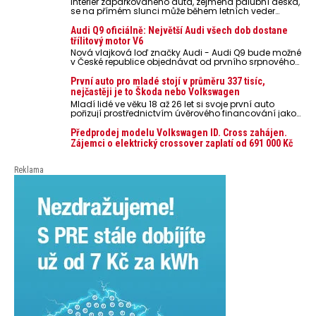
Interiér zaparkovaného auta, zejména palubní deska,
se na přímém slunci může během letních veder
rozpálit až na 80 °C. Takové teploty představují
nebezpečí pro odložené mobilní telefony, powerbanky
Audi Q9 oficiálně: Největší Audi všech dob dostane
nebo notebooky. Můžou urychlit stárnutí baterií,
třílitový motor V6
poškodit elektroniku a ve výjimečných případech i
Nová vlajková loď značky Audi - Audi Q9 bude možné
zvýšit riziko požáru.
v České republice objednávat od prvního srpnového
týdne 2026, kde budou oznámeny také české ceny.
První auto pro mladé stojí v průměru 337 tisíc,
nejčastěji je to Škoda nebo Volkswagen
Mladí lidé ve věku 18 až 26 let si svoje první auto
pořizují prostřednictvím úvěrového financování jako
ojeté. Je to tak u 93,3 % lidí, jen 6,7 % si pořídí nové
auto. Průměrná pořizovací cena vozu dosahuje 337
Předprodej modelu Volkswagen ID. Cross zahájen.
tisíc korun a průměrná financovaná částka
Zájemci o elektrický crossover zaplatí od 691 000 Kč
přesahuje 251 tisíc korun. Vyplývá to z dat Leasingu
České spořitelny za posledních 10 let (2016–2026).
Reklama