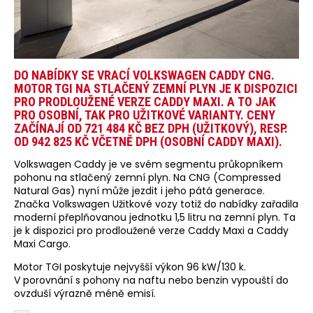
DO NABÍDKY SE VRACÍ VOLKSWAGEN CADDY CNG.
MOTOR TGI NA STLAČENÝ ZEMNÍ PLYN JE K DISPOZICI
PRO PRODLOUŽENÉ VERZE CADDY MAXI. A TO JAK
PRO OSOBNÍ, TAK PRO UŽITKOVÉ VARIANTY. CENY
ZAČÍNAJÍ OD 721 484 KČ BEZ DPH (UŽITKOVÝ), RESP.
OD 942 825 KČ VČETNĚ DPH (OSOBNÍ CADDY MAXI).
Volkswagen Caddy je ve svém segmentu průkopníkem
pohonu na stlačený zemní plyn. Na CNG (Compressed
Natural Gas) nyní může jezdit i jeho pátá generace.
Značka Volkswagen Užitkové vozy totiž do nabídky zařadila
moderní přeplňovanou jednotku 1,5 litru na zemní plyn. Ta
je k dispozici pro prodloužené verze Caddy Maxi a Caddy
Maxi Cargo.
Motor TGI poskytuje nejvyšší výkon 96 kW/130 k.
V porovnání s pohony na naftu nebo benzin vypouští do
ovzduší výrazně méně emisí.