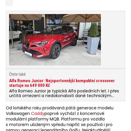
Čtete také
Alfa Romeo Junior: Nejsportovnější kompaktní crossover
startuje na 649 000 Kč
Alfa Romeo Junior je typická Alfa posledních let. I přes
určitá omezení a nedokonalosti dané technickým
základem koncernu Stellantis vzniklo auto, které
s příbuznými vozy na první pohled spojuje jen pár
Od loňského roku prodávaná pátá generace modelu
tlačítek.
Volkswagen
Caddy
poprvé vychází z koncernové
modulární platformy MQB. Platformu pro vozidla
s motorem uloženým vpředu napříč se používá i pro
osmou generaci legendárního Golfu. Nejaktuálnější