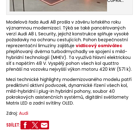
CUPRA
rozšířila svou
prodejní
a servisní síť
v České
Modelová řada Audi A8 prošla v závěru loňského roku
republice
významnou modernizací. Týká se také pancéřovaných
o nový
verzí Audi A8 L Security, jejichž konstrukce splňuje vysoké
showroom
požadavky na ochranu cestujících. Pohon bezpečnostní
CUPRA
Garage
reprezentační limuzíny zajišťuje
vidlicový osmiválec
v Průhonicích.
přeplňovaný dvěma turbodmychadly ve spojení s mild-
Při té
hybridní technologií (MHEV). Ta využívá hlavní elektrickou
příležitosti
síť s napětím 48 V. Vyspělý pohon všech kol quattro
ukázala
přenáší na vozovku nejvyšší výkon motoru 420 kW (571 k).
i svoje nové
SUV
Mezi technické highlighty modernizovaného modelu patří
Terramar.
prediktivní aktivní podvozek, dynamické řízení všech kol,
mild-hybridní i plug-in hybridní pohony, soubor 40
pokrokových asistenčních systémů, digitální světlomety
Matrix LED a zadní svítilny OLED.
Zdroj:
Audi
SDÍLET: