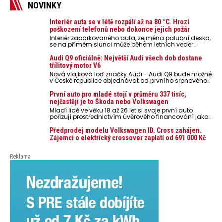
NOVINKY
Interiér auta se v létě rozpálí až na 80 °C. Hrozí
poškození telefonů nebo dokonce jejich požár
Interiér zaparkovaného auta, zejména palubní deska,
se na přímém slunci může během letních veder
rozpálit až na 80 °C. Takové teploty představují
nebezpečí pro odložené mobilní telefony, powerbanky
Audi Q9 oficiálně: Největší Audi všech dob dostane
nebo notebooky. Můžou urychlit stárnutí baterií,
třílitový motor V6
poškodit elektroniku a ve výjimečných případech i
Nová vlajková loď značky Audi - Audi Q9 bude možné
zvýšit riziko požáru.
v České republice objednávat od prvního srpnového
týdne 2026, kde budou oznámeny také české ceny.
První auto pro mladé stojí v průměru 337 tisíc,
nejčastěji je to Škoda nebo Volkswagen
Mladí lidé ve věku 18 až 26 let si svoje první auto
pořizují prostřednictvím úvěrového financování jako
ojeté. Je to tak u 93,3 % lidí, jen 6,7 % si pořídí nové
auto. Průměrná pořizovací cena vozu dosahuje 337
Předprodej modelu Volkswagen ID. Cross zahájen.
tisíc korun a průměrná financovaná částka
Zájemci o elektrický crossover zaplatí od 691 000 Kč
přesahuje 251 tisíc korun. Vyplývá to z dat Leasingu
České spořitelny za posledních 10 let (2016–2026).
Reklama