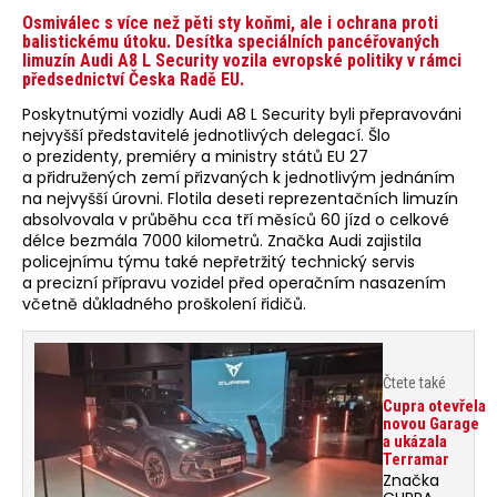
Osmiválec s více než pěti sty koňmi, ale i ochrana proti
balistickému útoku. Desítka speciálních pancéřovaných
limuzín Audi A8 L Security vozila evropské politiky v rámci
předsednictví Česka Radě EU.
Poskytnutými vozidly Audi A8 L Security byli přepravováni
nejvyšší představitelé jednotlivých delegací. Šlo
o prezidenty, premiéry a ministry států EU 27
a přidružených zemí přizvaných k jednotlivým jednáním
na nejvyšší úrovni. Flotila deseti reprezentačních limuzín
absolvovala v průběhu cca tří měsíců 60 jízd o celkové
délce bezmála 7000 kilometrů. Značka Audi zajistila
policejnímu týmu také nepřetržitý technický servis
a precizní přípravu vozidel před operačním nasazením
včetně důkladného proškolení řidičů.
Čtete také
Cupra otevřela
novou Garage
a ukázala
Terramar
Značka