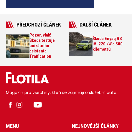
PŘEDCHOZÍ ČLÁNEK
DALŠÍ ČLÁNEK
Pozor, vlak!
Škoda Enyaq RS
Škoda testuje
iV: 220 kW a 500
unikátního
kilometrů
asistenta
Traffication
Magazín pro všechny, kteří se zajímají o služební auta.
MENU
NEJNOVĚJŠÍ ČLÁNKY