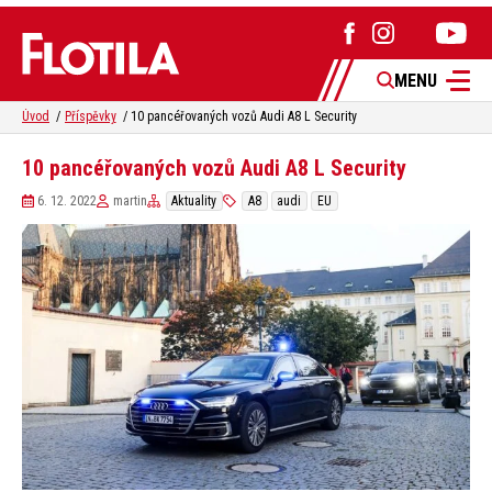
MENU
Úvod
Příspěvky
10 pancéřovaných vozů Audi A8 L Security
10 pancéřovaných vozů Audi A8 L Security
6. 12. 2022
martin
Aktuality
A8
audi
EU