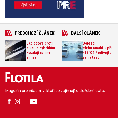
PŘEDCHOZÍ ČLÁNEK
DALŠÍ ČLÁNEK
Ekologové proti
Dojezd
plug-in hybridům.
elektromobilu při
Nezdají se jim
-15°C? Podívejte
emise
se na test
Magazín pro všechny, kteří se zajímají o služební auta.