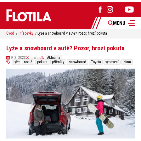
MENU
Úvod
Příspěvky
Lyže a snowboard v autě? Pozor, hrozí pokuta
Lyže a snowboard v autě? Pozor, hrozí pokuta
9. 2. 2023
martin
Aktuality
lyže
nosič
pokuta
příčníky
snowboard
Toyota
vybavení
zima