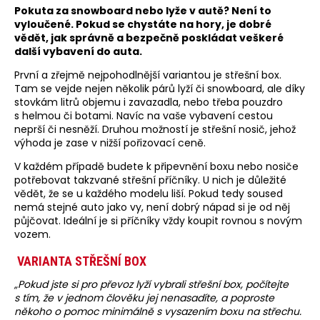
Pokuta za snowboard nebo lyže v autě? Není to
vyloučené. Pokud se chystáte na hory, je dobré
vědět, jak správně a bezpečně poskládat veškeré
další vybavení do auta.
První a zřejmě nejpohodlnější variantou je střešní box.
Tam se vejde nejen několik párů lyží či snowboard, ale díky
stovkám litrů objemu i zavazadla, nebo třeba pouzdro
s helmou či botami. Navíc na vaše vybavení cestou
neprší či nesněží. Druhou možností je střešní nosič, jehož
výhoda je zase v nižší pořizovací ceně.
V každém případě budete k připevnění boxu nebo nosiče
potřebovat takzvané střešní příčníky. U nich je důležité
vědět, že se u každého modelu liší. Pokud tedy soused
nemá stejné auto jako vy, není dobrý nápad si je od něj
půjčovat. Ideální je si příčníky vždy koupit rovnou s novým
vozem.
VARIANTA STŘEŠNÍ BOX
„Pokud jste si pro převoz lyží vybrali střešní box, počítejte
s tím, že v jednom člověku jej nenasadíte, a poproste
někoho o pomoc minimálně s vysazením boxu na střechu.