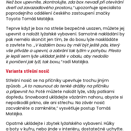
Než box upevníte, zkontrolujte, zda box nevadí při otevírání
dveří od zavazadlového prostoru,“
upozorňuje specialista
poprodejního oddělení českého zastoupení značky
Toyota Tomáš Matějka.
Teprve když je box na střeše bezpečně usazen, můžete jej
upevnit a naložit lyžařské vybavení. Samotné nakládání by
pak nemělo skončit jen tím, že do boxu lyže naskládáte
a zavřete ho.
„V každém boxu by měl být ještě pás, který
vše přiváže a upevní, a zabrání tak lyžím v pohybu. Přesto
je lepší sem lyže ukládat ještě v obalu, aby nedošlo
k poničení jak lyží, tak boxu,“
radí Matějka.
Varianta střešní nosič
Střešní nosič se na příčníky upevňuje trochu jiným
způsob.
„A to nasunout do tenké drážky na příčníku
a připevnit ho.
Poté můžete naložit lyže, vždy patkami
dopředu. Snowboard ukládejte vázáním nahoru, abyste si
nepoškodili prkno, ale ani střechu. Na závěr nosič
zacvakněte a zamkněte,“ vysvětluje postup Tomáš
Matějka.
Opatrně ukládejte i zbytek lyžařského vybavení. Hůlky
a boty v kufru, nebo jinde v interiéru, dostatečně uchyťte.