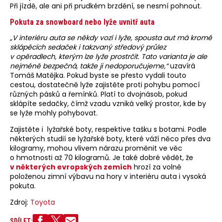
Při jízdě, ale ani při prudkém brzdění, se nesmí pohnout.
Pokuta za snowboard nebo lyže uvnitř auta
„V interiéru auta se někdy vozí i lyže, spousta aut má kromě
sklápěcích sedaček i takzvaný středový průlez
v opěradlech, kterým lze lyže prostrčit. Tato varianta je ale
nejméně bezpečná, takže ji nedoporučujeme,“
uzavírá
Tomáš Matějka. Pokud byste se přesto vydali touto
cestou, dostatečně lyže zajistěte proti pohybu pomocí
různých pásků a řemínků. Platí to dvojnásob, pokud
sklápíte sedačky, čímž vzadu vzniká velký prostor, kde by
se lyže mohly pohybovat.
Zajistěte i lyžařské boty, respektive tašku s botami. Podle
některých studií se lyžařské boty, které váží něco přes dva
kilogramy, mohou vlivem nárazu proměnit ve věc
o hmotnosti až 70 kilogramů. Je také dobré vědět, že
v některých evropských zemích
hrozí za volně
položenou zimní výbavu na hory v interiéru auta i vysoká
pokuta.
Zdroj:
Toyota
SDÍLET: