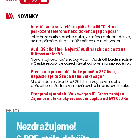
NOVINKY
Interiér auta se v létě rozpálí až na 80 °C. Hrozí
poškození telefonů nebo dokonce jejich požár
Interiér zaparkovaného auta, zejména palubní deska,
se na přímém slunci může během letních veder
rozpálit až na 80 °C. Takové teploty představují
nebezpečí pro odložené mobilní telefony, powerbanky
Audi Q9 oficiálně: Největší Audi všech dob dostane
nebo notebooky. Můžou urychlit stárnutí baterií,
třílitový motor V6
poškodit elektroniku a ve výjimečných případech i
Nová vlajková loď značky Audi - Audi Q9 bude možné
zvýšit riziko požáru.
v České republice objednávat od prvního srpnového
týdne 2026, kde budou oznámeny také české ceny.
První auto pro mladé stojí v průměru 337 tisíc,
nejčastěji je to Škoda nebo Volkswagen
Mladí lidé ve věku 18 až 26 let si svoje první auto
pořizují prostřednictvím úvěrového financování jako
ojeté. Je to tak u 93,3 % lidí, jen 6,7 % si pořídí nové
auto. Průměrná pořizovací cena vozu dosahuje 337
Předprodej modelu Volkswagen ID. Cross zahájen.
tisíc korun a průměrná financovaná částka
Zájemci o elektrický crossover zaplatí od 691 000 Kč
přesahuje 251 tisíc korun. Vyplývá to z dat Leasingu
České spořitelny za posledních 10 let (2016–2026).
Reklama