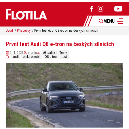
MENU
Úvod
Příspěvky
První test Audi Q8 e-tron na českých silnicích
První test Audi Q8 e-tron na českých silnicích
2. 4. 2023
martin
Aktuality
Testy
audi
elektromobil
Q8 e-tron
test