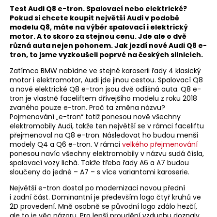
Test Audi Q8 e-tron. Spalovací nebo elektrické?
Pokud si chcete koupit největší Audi v podobě
modelu Q8, máte na výběr spalovací i elektrický
motor. A to skoro za stejnou cenu. Jde ale o dvě
různá auta nejen pohonem. Jak jezdí nové Audi Q8 e-
tron, to jsme vyzkoušeli poprvé na českých silnicích.
Zatímco BMW nabídne ve stejné karoserii řady 4 klasický
motor i elektromotor, Audi jde jinou cestou. Spalovací Q8
a nové elektrické Q8 e-tron jsou dvě odlišná auta. Q8 e-
tron je vlastně faceliftem dřívejšího modelu z roku 2018
zvaného pouze e-tron. Proč ta změna názvu?
Pojmenování „e-tron“ totiž ponesou nově všechny
elektromobily Audi, takže ten největší se v rámci faceliftu
přejmenoval na Q8 e-tron. Následovat ho budou menší
modely Q4 a Q6 e-tron. V rámci
velkého přejmenování
ponesou navíc všechny elektromobily v názvu sudá čísla,
spalovací vozy lichá. Takže třeba řady A6 a A7 budou
sloučeny do jedné – A7 – s více variantami karoserie.
Největší e-tron dostal po modernizaci novou přední
i zadní část. Dominantní je především logo čtyř kruhů ve
2D provedení. Mně osobně se původní logo zdálo hezčí,
ale to je věc názoru. Pro lepší proudění vzduchu doznaly