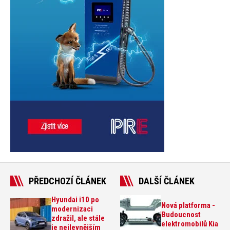
PŘEDCHOZÍ ČLÁNEK
DALŠÍ ČLÁNEK
Hyundai i10 po
Nová platforma -
modernizaci
Budoucnost
zdražil, ale stále
elektromobilů Kia
je nejlevnějším