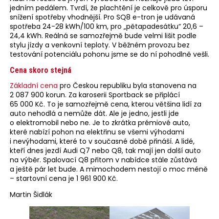
jedním pedálem. Tvrdí, že plachtění je celkově pro úsporu
snížení spotřeby vhodnější. Pro SQ8 e-tron je udávaná
spotřeba 24-28 kWh/100 km, pro „pětapadesátku“ 20,6 –
24,4 kWh. Reálná se samozřejmě bude velmi lišit podle
stylu jízdy a venkovní teploty. V běžném provozu bez
testování potenciálu pohonu jsme se do ní pohodlně vešli.
Cena skoro stejná
Základní cena
pro Českou republiku byla stanovena na
2 087 900 korun. Za karoserii Sportback se připlácí
65 000 Kč. To je samozřejmě cena, kterou většina lidí za
auto nehodlá a nemůže dát. Ale je jedno, jestli jde
o elektromobil nebo ne. Je to zkrátka prémiové auto,
které nabízí pohon na elektřinu se všemi výhodami
i nevýhodami, které to v současné době přináší. A lidé,
kteří dnes jezdí Audi Q7 nebo Q8, tak mají jen další auto
na výběr. Spalovací Q8 přitom v nabídce stále zůstává
a ještě pár let bude. A mimochodem nestojí o moc méně
– startovní cena je 1 961 900 Kč.
Martin Šidlák