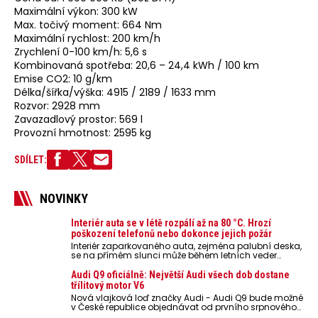
Maximální výkon: 300 kW
Max. točivý moment: 664 Nm
Maximální rychlost: 200 km/h
Zrychlení 0-100 km/h: 5,6 s
Kombinovaná spotřeba: 20,6 – 24,4 kWh / 100 km
Emise CO2: 10 g/km
Délka/šířka/výška: 4915 / 2189 / 1633 mm
Rozvor: 2928 mm
Zavazadlový prostor: 569 l
Provozní hmotnost: 2595 kg
SDÍLET:
NOVINKY
Interiér auta se v létě rozpálí až na 80 °C. Hrozí
poškození telefonů nebo dokonce jejich požár
Interiér zaparkovaného auta, zejména palubní deska,
se na přímém slunci může během letních veder
rozpálit až na 80 °C. Takové teploty představují
nebezpečí pro odložené mobilní telefony, powerbanky
Audi Q9 oficiálně: Největší Audi všech dob dostane
nebo notebooky. Můžou urychlit stárnutí baterií,
třílitový motor V6
poškodit elektroniku a ve výjimečných případech i
Nová vlajková loď značky Audi - Audi Q9 bude možné
zvýšit riziko požáru.
v České republice objednávat od prvního srpnového
týdne 2026, kde budou oznámeny také české ceny.