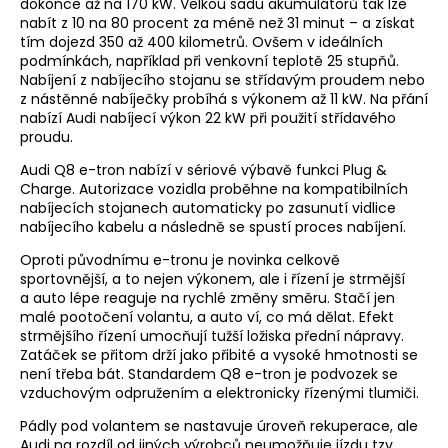
dokonce až na 170 kW. Velkou sadu akumulátorů tak lze
nabít z 10 na 80 procent za méně než 31 minut – a získat
tím dojezd 350 až 400 kilometrů. Ovšem v ideálních
podmínkách, například při venkovní teplotě 25 stupňů.
Nabíjení z nabíjecího stojanu se střídavým proudem nebo
z nástěnné nabíječky probíhá s výkonem až 11 kW. Na přání
nabízí Audi nabíjecí výkon 22 kW při použití střídavého
proudu.
Audi Q8 e-tron nabízí v sériové výbavě funkci Plug &
Charge. Autorizace vozidla proběhne na kompatibilních
nabíjecích stojanech automaticky po zasunutí vidlice
nabíjecího kabelu a následně se spustí proces nabíjení.
Oproti původnímu e-tronu je novinka celkově
sportovnější, a to nejen výkonem, ale i řízení je strmější
a auto lépe reaguje na rychlé změny směru. Stačí jen
malé pootočení volantu, a auto ví, co má dělat. Efekt
strmějšího řízení umocňují tužší ložiska přední nápravy.
Zatáček se přitom drží jako přibité a vysoké hmotnosti se
není třeba bát. Standardem Q8 e-tron je podvozek se
vzduchovým odpružením a elektronicky řízenými tlumiči.
Pádly pod volantem se nastavuje úroveň rekuperace, ale
Audi na rozdíl od jiných výrobců neumožňuje jízdu tzv.