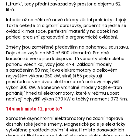
i „frunk“, tedy přední zavazadlový prostor o objemu 62
litrů.
Interiér až na některé nové dekory zůstal prakticky stejný.
Takže čekejte tři digitální obrazovky, přičemž na jedné se
ovládá klimatizace, perfektní materiály na dotek i na
pohled, precizní zpracování a ergonomické ovládání.
Změny jsou zaměřené především na pohonnou soustavu.
Dojezd se zvýšil na 580 až 600 kilometrů. Pro obě
karosářské verze jsou k dispozici tři varianty elektrického
pohonu všech kol, vždy jako 4×4. Základní modely
s označením 50 mají dva elektromotory o celkovém
nejvyšším výkonu 250 kW, silnější 55 poskytují
prostřednictvím dvou elektromotorů celkový nejvyšší
výkon 300 kW. A konečně vrcholné modely SQ8 e-tron
pohánějí hned tři elektromotory, které v režimu Boost
nabízejí nejvyšší výkon 370 kW a točivý moment 973 Nm.
14 vinutí místo 12, proč to?
Samotné asynchronní elektromotory na zadní nápravě
doznaly také jedné změny. Magnetické pole je elektricky
vytvářeno prostřednictvím 14 vinutí místo dosavadních
dvanácti. Elektromotor tak při stejném elektrickém proudu