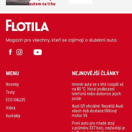
autem na trhu
Magazín pro všechny, kteří se zajímají o služební auta.
MENU
NEJNOVĚJŠÍ ČLÁNKY
Interiér auta se v létě rozpálí až
Novinky
na 80 °C. Hrozí poškození
Testy
telefonů nebo dokonce jejich
požár
ECO RALLYE
Audi Q9 oficiálně: Největší Audi
Videa
všech dob dostane třílitový
motor V6
Kontakty
První auto pro mladé stojí
v průměru 337 tisíc, nejčastěji je