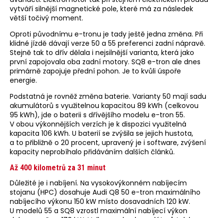
vytváří silnější magnetické pole, které má za následek
větší točivý moment.
Oproti původnímu e-tronu je tady ještě jedna změna. Při
klidné jízdě dávají verze 50 a 55 preferenci zadní nápravě.
Stejně tak to dřív dělala i nejsilnější varianta, která jako
první zapojovala oba zadní motory. SQ8 e-tron ale dnes
primárně zapojuje přední pohon. Je to kvůli úspoře
energie.
Podstatná je rovněž změna baterie. Varianty 50 mají sadu
akumulátorů s využitelnou kapacitou 89 kWh (celkovou
95 kWh), jde o baterii s dřívějšího modelu e-tron 55.
V obou výkonnějších verzích je k dispozici využitelná
kapacita 106 kWh. U baterií se zvýšila se jejich hustota,
a to přibližně o 20 procent, upravený je i software, zvýšení
kapacity neprobíhalo přidáváním dalších článků.
Až 400 kilometrů za 31 minut
Důležité je i nabíjení. Na vysokovýkonném nabíjecím
stojanu (HPC) dosahuje Audi Q8 50 e-tron maximálního
nabíjecího výkonu 150 kW místo dosavadních 120 kW.
U modelů 55 a SQ8 vzrostl maximální nabíjecí výkon