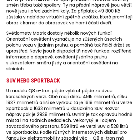
změn třeba také spoilery. Ty na přední nápravě jsou větší,
nově jsou i před zadními koly. Za příplatek 49 800 Kč
zůstala v nabídce virtuální zpětná zrcátka, která promítají
obraz k kamer do obrazovek ve horní části dveří.
Světlomety Matrix dostaly několik nových funkcí.
Orientační osvětlení vyznačuje na zúžených úsecích
polohu vozu v jízdním pruhu, a pomáhá tak řidiči držet se
uprostřed. Navíc jsou k dispozici tři nové funkce: rozšířené
informace o dopravě, osvětlení jízdního pruhu
s ukazatelem směru jízdy a orientační osvětlení na
silnicích.
SUV NEBO SPORTBACK
U modelu Q8 e-tron půjde vybírat půjde ze dvou
karosářských verzí. Obě mají délku 4915 milimetrů, šířku
1937 milimetrů a liší se výškou: ta je 1619 milimetrů u verze
Sportback a 1633 milimetrů u klasického SUV. Rozvor
náprav pak je 2928 milimetrů. Uvnitř je tak opravdu hodně
místa i na zadních sedadlech. Velkorysý je i objem
zavazadlového prostoru, 569 litrů ve verzi SUV a 528 litrů
ve Sportbacku. Podle různých internetových diskusí pro
fanoušky elektromobility zásadní věc – Q8 e-tron má