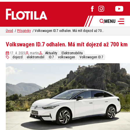
MENU
Úvod
Příspěvky
Volkswagen ID.7 odhalen. Má mít dojezd až 700 km
Volkswagen ID.7 odhalen. Má mít dojezd až 700 km
17. 4. 2023
martin
Aktuality
Elektromobilita
dojezd
elektromobil
ID.7
volkswagen
Volkswagen ID.7