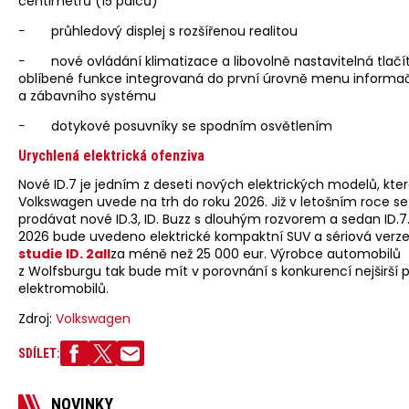
centimetrů (15 palců)
− průhledový displej s rozšířenou realitou
− nové ovládání klimatizace a libovolně nastavitelná tlačí
oblíbené funkce integrovaná do první úrovně menu informa
a zábavního systému
− dotykové posuvníky se spodním osvětlením
Urychlená elektrická ofenziva
Nové ID.7 je jedním z deseti nových elektrických modelů, kte
Volkswagen uvede na trh do roku 2026. Již v letošním roce s
prodávat nové ID.3, ID. Buzz s dlouhým rozvorem a sedan ID.7
2026 bude uvedeno elektrické kompaktní SUV a sériová verz
studie ID. 2all
za méně než 25 000 eur. Výrobce automobilů
z Wolfsburgu tak bude mít v porovnání s konkurencí nejširší p
elektromobilů.
Zdroj:
Volkswagen
SDÍLET:
NOVINKY