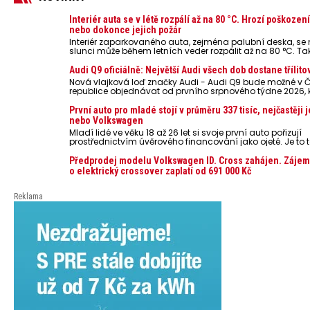
Interiér auta se v létě rozpálí až na 80 °C. Hrozí poškozen
nebo dokonce jejich požár
Interiér zaparkovaného auta, zejména palubní deska, s
slunci může během letních veder rozpálit až na 80 °C. Ta
představují nebezpečí pro odložené mobilní telefony, po
nebo notebooky. Můžou urychlit stárnutí baterií, poškodit 
Audi Q9 oficiálně: Největší Audi všech dob dostane třílito
ve výjimečných případech i zvýšit riziko požáru.
Nová vlajková loď značky Audi - Audi Q9 bude možné v 
republice objednávat od prvního srpnového týdne 2026,
oznámeny také české ceny.
První auto pro mladé stojí v průměru 337 tisíc, nejčastěji 
nebo Volkswagen
Mladí lidé ve věku 18 až 26 let si svoje první auto pořizují
prostřednictvím úvěrového financování jako ojeté. Je to t
lidí, jen 6,7 % si pořídí nové auto. Průměrná pořizovací c
dosahuje 337 tisíc korun a průměrná financovaná částk
Předprodej modelu Volkswagen ID. Cross zahájen. Zájem
251 tisíc korun. Vyplývá to z dat Leasingu České spořiteln
o elektrický crossover zaplatí od 691 000 Kč
posledních 10 let (2016–2026).
Reklama