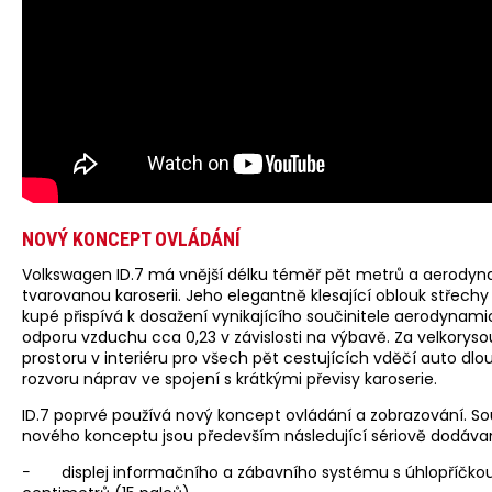
NOVÝ KONCEPT OVLÁDÁNÍ
Volkswagen ID.7 má vnější délku téměř pět metrů a aerody
tvarovanou karoserii. Jeho elegantně klesající oblouk střechy 
kupé přispívá k dosažení vynikajícího součinitele aerodynam
odporu vzduchu cca 0,23 v závislosti na výbavě. Za velkorys
prostoru v interiéru pro všech pět cestujících vděčí auto d
rozvoru náprav ve spojení s krátkými převisy karoserie.
ID.7 poprvé používá nový koncept ovládání a zobrazování. So
nového konceptu jsou především následující sériově dodávan
− displej informačního a zábavního systému s úhlopříčko