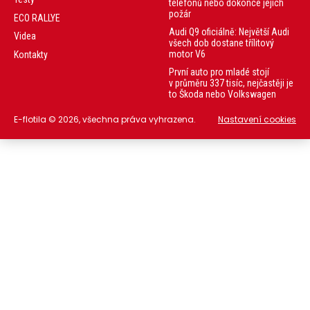
telefonů nebo dokonce jejich
požár
ECO RALLYE
Audi Q9 oficiálně: Největší Audi
Videa
všech dob dostane třílitový
motor V6
Kontakty
První auto pro mladé stojí
v průměru 337 tisíc, nejčastěji je
to Škoda nebo Volkswagen
E-flotila © 2026, všechna práva vyhrazena.
Nastavení cookies