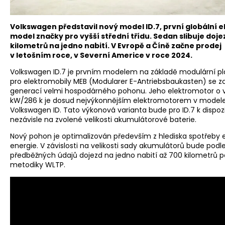
Volkswagen představil nový model ID.7, první globální e
model značky pro vyšší střední třídu. Sedan slibuje doje
kilometrů na jedno nabití. V Evropě a Číně začne prodej
v letošním roce, v Severní Americe v roce 2024.
Volkswagen ID.7 je prvním modelem na základě modulární p
pro elektromobily MEB (Modularer E-Antriebsbaukasten) se z
generací velmi hospodárného pohonu. Jeho elektromotor o 
kW/286 k je dosud nejvýkonnějším elektromotorem v model
Volkswagen ID. Tato výkonová varianta bude pro ID.7 k dispozi
nezávisle na zvolené velikosti akumulátorové baterie.
Nový pohon je optimalizován především z hlediska spotřeby e
energie. V závislosti na velikosti sady akumulátorů bude podl
předběžných údajů dojezd na jedno nabití až 700 kilometrů p
metodiky WLTP.