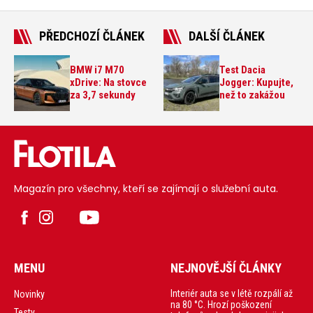
PŘEDCHOZÍ ČLÁNEK
DALŠÍ ČLÁNEK
BMW i7 M70
Test Dacia
xDrive: Na stovce
Jogger: Kupujte,
za 3,7 sekundy
než to zakážou
Magazín pro všechny, kteří se zajímají o služební auta.
MENU
NEJNOVĚJŠÍ ČLÁNKY
Interiér auta se v létě rozpálí až
Novinky
na 80 °C. Hrozí poškození
Testy