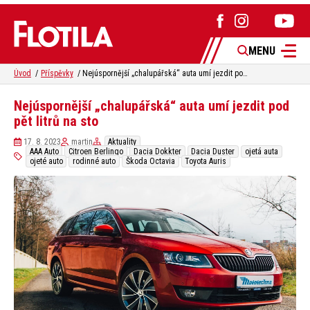
MENU
Úvod
Příspěvky
Nejúspornější „chalupářská“ auta umí jezdit pod pět litrů na sto
Nejúspornější „chalupářská“ auta umí jezdit pod
pět litrů na sto
17. 8. 2023
martin
Aktuality
AAA Auto
Citroen Berlingo
Dacia Dokkter
Dacia Duster
ojetá auta
ojeté auto
rodinné auto
Škoda Octavia
Toyota Auris