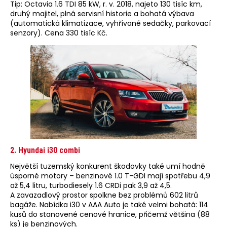
Tip: Octavia 1.6 TDI 85 kW, r. v. 2018, najeto 130 tisíc km,
druhý majitel, plná servisní historie a bohatá výbava
(automatická klimatizace, vyhřívané sedačky, parkovací
senzory). Cena 330 tisíc Kč.
2. Hyundai i30 combi
Největší tuzemský konkurent škodovky také umí hodně
úsporné motory – benzinové 1.0 T-GDI mají spotřebu 4,9
až 5,4 litru, turbodiesely 1.6 CRDi pak 3,9 až 4,5.
A zavazadlový prostor spolkne bez problémů 602 litrů
bagáže. Nabídka i30 v AAA Auto je také velmi bohatá: 114
kusů do stanovené cenové hranice, přičemž většina (88
ks) je benzinových.