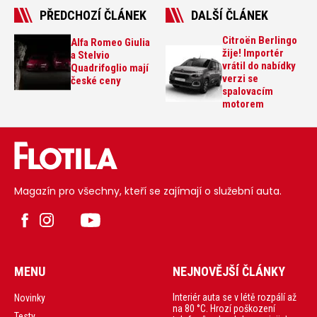
PŘEDCHOZÍ ČLÁNEK
DALŠÍ ČLÁNEK
Citroën Berlingo
Alfa Romeo Giulia
žije! Importér
a Stelvio
vrátil do nabídky
Quadrifoglio mají
verzi se
české ceny
spalovacím
motorem
Magazín pro všechny, kteří se zajímají o služební auta.
MENU
NEJNOVĚJŠÍ ČLÁNKY
Interiér auta se v létě rozpálí až
Novinky
na 80 °C. Hrozí poškození
Testy