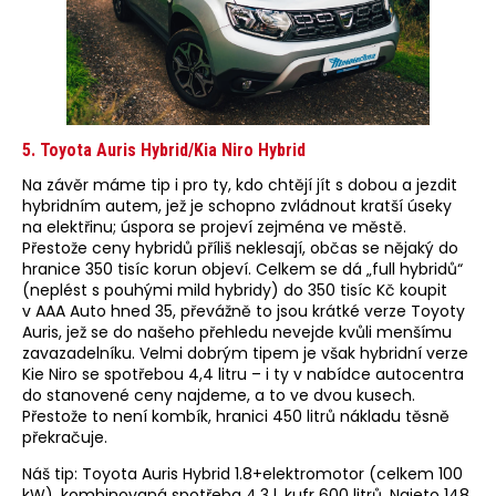
5. Toyota Auris Hybrid/Kia Niro Hybrid
Na závěr máme tip i pro ty, kdo chtějí jít s dobou a jezdit
hybridním autem, jež je schopno zvládnout kratší úseky
na elektřinu; úspora se projeví zejména ve městě.
Přestože ceny hybridů příliš neklesají, občas se nějaký do
hranice 350 tisíc korun objeví. Celkem se dá „full hybridů“
(neplést s pouhými mild hybridy) do 350 tisíc Kč koupit
v AAA Auto hned 35, převážně to jsou krátké verze Toyoty
Auris, jež se do našeho přehledu nevejde kvůli menšímu
zavazadelníku. Velmi dobrým tipem je však hybridní verze
Kie Niro se spotřebou 4,4 litru – i ty v nabídce autocentra
do stanovené ceny najdeme, a to ve dvou kusech.
Přestože to není kombík, hranici 450 litrů nákladu těsně
překračuje.
Náš tip: Toyota Auris Hybrid 1.8+elektromotor (celkem 100
kW), kombinovaná spotřeba 4,3 l, kufr 600 litrů. Najeto 148