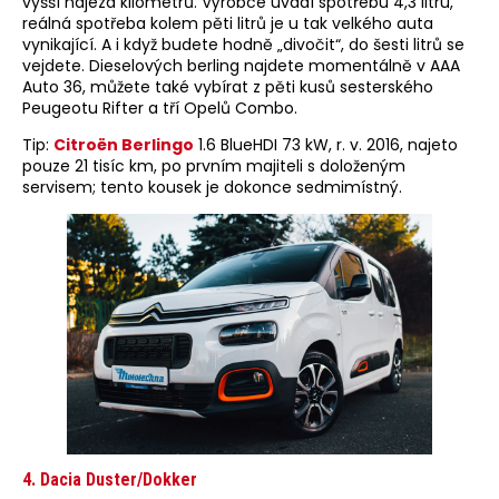
vyšší nájezd kilometrů. Výrobce uvádí spotřebu 4,3 litru,
reálná spotřeba kolem pěti litrů je u tak velkého auta
vynikající. A i když budete hodně „divočit“, do šesti litrů se
vejdete. Dieselových berling najdete momentálně v AAA
Auto 36, můžete také vybírat z pěti kusů sesterského
Peugeotu Rifter a tří Opelů Combo.
Tip:
Citroën Berlingo
1.6 BlueHDI 73 kW, r. v. 2016, najeto
pouze 21 tisíc km, po prvním majiteli s doloženým
servisem; tento kousek je dokonce sedmimístný.
4. Dacia Duster/Dokker