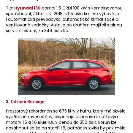
Tip:
Hyundai i30
combi 1.6 CRDi 100 kW s kombinovanou
spotřebou 4,2 litru, r. v. 2018, s 95 tisíc km. Ve výbavě je
i automatická převodovka, automatická klimatizace či
ventilované sedačky. Auto je po druhém majiteli s plnou
servisní historií, za 346 tisíc Kč.
3. Citroën Berlingo
Prostorový rekordman se 675 litry v kufru, který má skvěle
využitelné rovné stěny, disponuje úspornými naftovými
motory 1.5 a 1.6 BlueHDI. S cenou do 350 tisíc korun lze
dosáhnout spíše na starší 1.6, patnáctistovka by pak měla