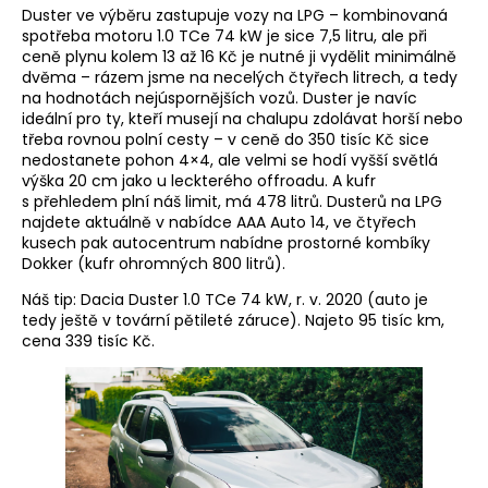
Duster ve výběru zastupuje vozy na LPG – kombinovaná
spotřeba motoru 1.0 TCe 74 kW je sice 7,5 litru, ale při
ceně plynu kolem 13 až 16 Kč je nutné ji vydělit minimálně
dvěma – rázem jsme na necelých čtyřech litrech, a tedy
na hodnotách nejúspornějších vozů. Duster je navíc
ideální pro ty, kteří musejí na chalupu zdolávat horší nebo
třeba rovnou polní cesty – v ceně do 350 tisíc Kč sice
nedostanete pohon 4×4, ale velmi se hodí vyšší světlá
výška 20 cm jako u leckterého offroadu. A kufr
s přehledem plní náš limit, má 478 litrů. Dusterů na LPG
najdete aktuálně v nabídce AAA Auto 14, ve čtyřech
kusech pak autocentrum nabídne prostorné kombíky
Dokker (kufr ohromných 800 litrů).
Náš tip: Dacia Duster 1.0 TCe 74 kW, r. v. 2020 (auto je
tedy ještě v tovární pětileté záruce). Najeto 95 tisíc km,
cena 339 tisíc Kč.