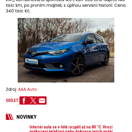
tisíc km, po prvním majiteli, s úplnou servisní historií. Cena
340 tisíc Kč.
Zdroj:
AAA Auto
SDÍLET:
NOVINKY
Interiér auta se v létě rozpálí až na 80 °C. Hrozí
poškození telefonů nebo dokonce jejich požár