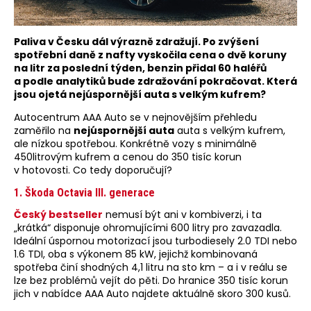
Paliva v Česku dál výrazně zdražují. Po zvýšení
spotřební daně z nafty vyskočila cena o dvě koruny
na litr za poslední týden, benzin přidal 60 haléřů
a podle analytiků bude zdražování pokračovat. Která
jsou ojetá nejúspornější auta s velkým kufrem?
Autocentrum AAA Auto se v nejnovějším přehledu
zaměřilo na
nejúspornější auta
auta s velkým kufrem,
ale nízkou spotřebou. Konkrétně vozy s minimálně
450litrovým kufrem a cenou do 350 tisíc korun
v hotovosti. Co tedy doporučují?
1. Škoda Octavia III. generace
Český bestseller
nemusí být ani v kombiverzi, i ta
„krátká“ disponuje ohromujícími 600 litry pro zavazadla.
Ideální úspornou motorizací jsou turbodiesely 2.0 TDI nebo
1.6 TDI, oba s výkonem 85 kW, jejichž kombinovaná
spotřeba činí shodných 4,1 litru na sto km – a i v reálu se
lze bez problémů vejít do pěti. Do hranice 350 tisíc korun
jich v nabídce AAA Auto najdete aktuálně skoro 300 kusů.