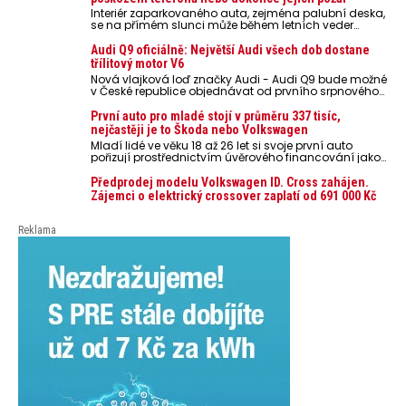
Interiér zaparkovaného auta, zejména palubní deska,
se na přímém slunci může během letních veder
rozpálit až na 80 °C. Takové teploty představují
nebezpečí pro odložené mobilní telefony, powerbanky
Audi Q9 oficiálně: Největší Audi všech dob dostane
nebo notebooky. Můžou urychlit stárnutí baterií,
třílitový motor V6
poškodit elektroniku a ve výjimečných případech i
Nová vlajková loď značky Audi - Audi Q9 bude možné
zvýšit riziko požáru.
v České republice objednávat od prvního srpnového
týdne 2026, kde budou oznámeny také české ceny.
První auto pro mladé stojí v průměru 337 tisíc,
nejčastěji je to Škoda nebo Volkswagen
Mladí lidé ve věku 18 až 26 let si svoje první auto
pořizují prostřednictvím úvěrového financování jako
ojeté. Je to tak u 93,3 % lidí, jen 6,7 % si pořídí nové
auto. Průměrná pořizovací cena vozu dosahuje 337
Předprodej modelu Volkswagen ID. Cross zahájen.
tisíc korun a průměrná financovaná částka
Zájemci o elektrický crossover zaplatí od 691 000 Kč
přesahuje 251 tisíc korun. Vyplývá to z dat Leasingu
České spořitelny za posledních 10 let (2016–2026).
Reklama