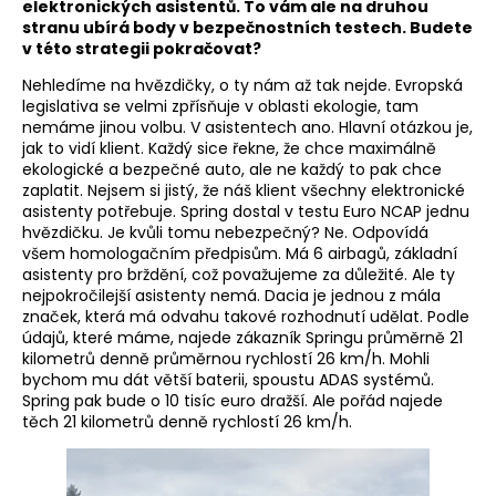
elektronických asistentů. To vám ale na druhou
stranu ubírá body v bezpečnostních testech. Budete
v této strategii pokračovat?
Nehledíme na hvězdičky, o ty nám až tak nejde. Evropská
legislativa se velmi zpřísňuje v oblasti ekologie, tam
nemáme jinou volbu. V asistentech ano. Hlavní otázkou je,
jak to vidí klient. Každý sice řekne, že chce maximálně
ekologické a bezpečné auto, ale ne každý to pak chce
zaplatit. Nejsem si jistý, že náš klient všechny elektronické
asistenty potřebuje. Spring dostal v testu Euro NCAP jednu
hvězdičku. Je kvůli tomu nebezpečný? Ne. Odpovídá
všem homologačním předpisům. Má 6 airbagů, základní
asistenty pro brždění, což považujeme za důležité. Ale ty
nejpokročilejší asistenty nemá. Dacia je jednou z mála
značek, která má odvahu takové rozhodnutí udělat. Podle
údajů, které máme, najede zákazník Springu průměrně 21
kilometrů denně průměrnou rychlostí 26 km/h. Mohli
bychom mu dát větší baterii, spoustu ADAS systémů.
Spring pak bude o 10 tisíc euro dražší. Ale pořád najede
těch 21 kilometrů denně rychlostí 26 km/h.