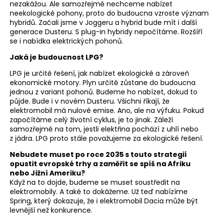
nezakážou. Ale samozřejmě nechceme nabízet
neekologické pohony, proto do budoucna vzroste význam
hybridů. Začali jsme v Joggeru a hybrid bude mít i další
generace Dusteru. S plug-in hybridy nepočítáme. Rozšíří
se i nabídka elektrických pohonů.
Jaká je budoucnost LPG?
LPG je určitě řešení, jak nabízet ekologické a zároveň
ekonomické motory. Plyn určitě zůstane do budoucna
jednou z variant pohonů. Budeme ho nabízet, dokud to
půjde. Bude i v novém Dusteru. Všichni říkají, že
elektromobil má nulové emise. Ano, ale na výfuku. Pokud
započítáme celý životní cyklus, je to jinak. Záleží
samozřejmě na tom, jestli elektřina pochází z uhlí nebo
z jádra. LPG proto stále považujeme za ekologické řešení.
Nebudete muset po roce 2035 s touto strategií
opustit evropské trhy a zaměřit se spíš na Afriku
nebo Jižní Ameriku?
Když na to dojde, budeme se muset soustředit na
elektromobily. A také to dokážeme. Už teď nabízíme
Spring, který dokazuje, že i elektromobil Dacia může být
levnější než konkurence.