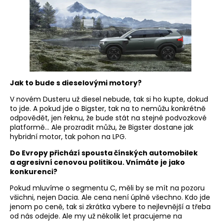
Jak to bude s dieselovými motory?
V novém Dusteru už diesel nebude, tak si ho kupte, dokud
to jde. A pokud jde o Bigster, tak na to nemůžu konkrétně
odpovědět, jen řeknu, že bude stát na stejné podvozkové
platformě… Ale prozradit můžu, že Bigster dostane jak
hybridní motor, tak pohon na LPG.
Do Evropy přichází spousta čínských automobilek
a agresivní cenovou politikou. Vnímáte je jako
konkurenci?
Pokud mluvíme o segmentu C, měli by se mít na pozoru
všichni, nejen Dacia. Ale cena není úplně všechno. Kdo jde
jenom po ceně, tak si zkrátka vybere to nejlevnější a třeba
od nás odejde. Ale my už několik let pracujeme na