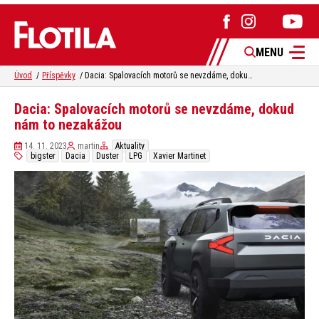
MENU
Úvod
Příspěvky
Dacia: Spalovacích motorů se nevzdáme, dokud nám to nezakážou
Dacia: Spalovacích motorů se nevzdáme, dokud
nám to nezakážou
14. 11. 2023
martin
Aktuality
bigster
Dacia
Duster
LPG
Xavier Martinet