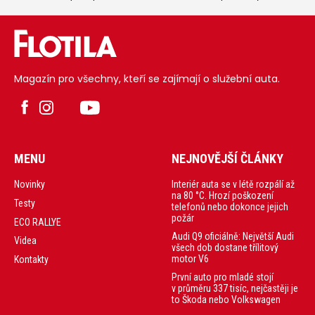
nerovnosti,
Nejprve pro Čínu,
vibrace nebo
ale poté i pro
chvění volantu
Evropu.
může mít za
následek
opotřebený
podvozek bez
pravidené
Magazín pro všechny, kteří se zajímají o služební auta.
kontroly.
MENU
NEJNOVĚJŠÍ ČLÁNKY
Interiér auta se v létě rozpálí až
Novinky
na 80 °C. Hrozí poškození
Testy
telefonů nebo dokonce jejich
požár
ECO RALLYE
Audi Q9 oficiálně: Největší Audi
Videa
všech dob dostane třílitový
motor V6
Kontakty
První auto pro mladé stojí
v průměru 337 tisíc, nejčastěji je
to Škoda nebo Volkswagen