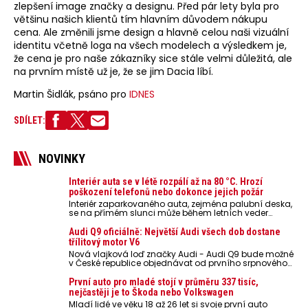
zlepšení image značky a designu. Před pár lety byla pro
většinu našich klientů tím hlavním důvodem nákupu
cena. Ale změnili jsme design a hlavně celou naši vizuální
identitu včetně loga na všech modelech a výsledkem je,
že cena je pro naše zákazníky sice stále velmi důležitá, ale
na prvním místě už je, že se jim Dacia líbí.
Martin Šidlák, psáno pro
IDNES
SDÍLET:
NOVINKY
Interiér auta se v létě rozpálí až na 80 °C. Hrozí
poškození telefonů nebo dokonce jejich požár
Interiér zaparkovaného auta, zejména palubní deska,
se na přímém slunci může během letních veder
rozpálit až na 80 °C. Takové teploty představují
nebezpečí pro odložené mobilní telefony, powerbanky
Audi Q9 oficiálně: Největší Audi všech dob dostane
nebo notebooky. Můžou urychlit stárnutí baterií,
třílitový motor V6
poškodit elektroniku a ve výjimečných případech i
Nová vlajková loď značky Audi - Audi Q9 bude možné
zvýšit riziko požáru.
v České republice objednávat od prvního srpnového
týdne 2026, kde budou oznámeny také české ceny.
První auto pro mladé stojí v průměru 337 tisíc,
nejčastěji je to Škoda nebo Volkswagen
Mladí lidé ve věku 18 až 26 let si svoje první auto