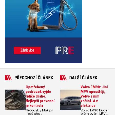
PŘEDCHOZÍ ČLÁNEK
DALŠÍ ČLÁNEK
Opotřebený
Volvo EM90: Jiní
podvozek vyjde
MPV opouštějí,
řidiče draho.
Volvo s ním
Nejlepší prevencí
začíná. A v
je kontrola
elektrice
Neobvyklý hluk při
Volvo EM90 bude
jízdě přes
prémiovým MPV.