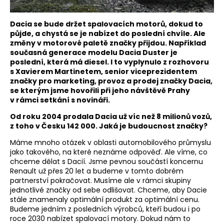
Dacia se bude držet spalovacích motorů, dokud to
půjde, a chystá se je nabízet do poslední chvíle. Ale
změny v motorové paletě značky přijdou. Například
současná generace modelu Dacia Duster je
poslední, která má diesel. I to vyplynulo z rozhovoru
s Xavierem Martinetem, senior viceprezidentem
značky pro marketing, provoz a prodej značky Dacia,
se kterým jsme hovořili při jeho návštěvě Prahy
v rámci setkání s novináři.
Od roku 2004 prodala Dacia už víc než 8 milionů vozů,
z toho v Česku 142 000. Jaká je budoucnost značky?
Máme mnoho otázek v oblasti automobilového průmyslu
jako takového, na které neznáme odpověď. Ale víme, co
chceme dělat s Dacií. Jsme pevnou součástí koncernu
Renault už přes 20 let a budeme v tomto dobrém
partnerství pokračovat. Musíme ale v rámci skupiny
jednotlivé značky od sebe odlišovat. Chceme, aby Dacie
stále znamenaly optimální produkt za optimální cenu.
Budeme jedním z posledních výrobců, kteří budou i po
roce 2030 nabízet spalovací motory. Dokud nám to