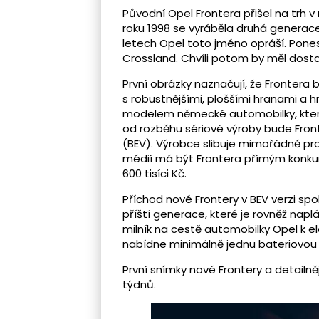
Původní Opel Frontera přišel na trh 
roku 1998 se vyráběla druhá generace,
letech Opel toto jméno opráší. Pones
Crossland. Chvíli potom by měl dosta
První obrázky naznačují, že Frontera 
s robustnějšími, ploššími hranami a h
modelem německé automobilky, kter
od rozběhu sériové výroby bude Front
(BEV). Výrobce slibuje mimořádně pros
médií má být Frontera přímým konk
600 tisíci Kč.
Příchod nové Frontery v BEV verzi sp
příští generace, které je rovněž nap
milník na cestě automobilky Opel k e
nabídne minimálně jednu bateriovou 
První snímky nové Frontery a detailn
týdnů.