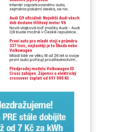
Interiér zaparkovaného auta,
zejména palubní deska, se na
přímém slunci může během letních
veder rozpálit až na 80 °C. Takové
Audi Q9 oficiálně: Největší Audi všech
teploty představují nebezpečí pro
dob dostane třílitový motor V6
odložené mobilní telefony,
Nová vlajková loď značky Audi - Audi
powerbanky nebo notebooky. Můžou
Q9 bude možné v České republice
urychlit stárnutí baterií, poškodit
objednávat od prvního srpnového
elektroniku a ve výjimečných
týdne 2026, kde budou oznámeny
První auto pro mladé stojí v průměru
případech i zvýšit riziko požáru.
také české ceny.
337 tisíc, nejčastěji je to Škoda nebo
Volkswagen
Mladí lidé ve věku 18 až 26 let si svoje
první auto pořizují prostřednictvím
úvěrového financování jako ojeté. Je
to tak u 93,3 % lidí, jen 6,7 % si pořídí
Předprodej modelu Volkswagen ID.
nové auto. Průměrná pořizovací
Cross zahájen. Zájemci o elektrický
cena vozu dosahuje 337 tisíc korun a
crossover zaplatí od 691 000 Kč
průměrná financovaná částka
přesahuje 251 tisíc korun. Vyplývá to z
dat Leasingu České spořitelny za
posledních 10 let (2016–2026).