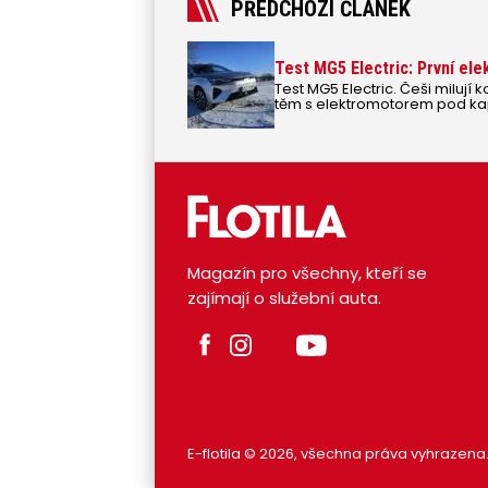
PŘEDCHOZÍ ČLÁNEK
Test MG5 Electric: První ele
Test MG5 Electric. Češi milují k
těm s elektromotorem pod kapo
Magazín pro všechny, kteří se
zajímají o služební auta.
E-flotila © 2026, všechna práva vyhrazena