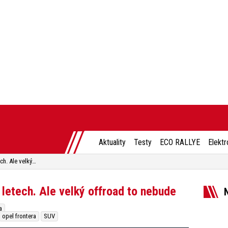
Aktuality
Testy
ECO RALLYE
Elektr
Opel Frontera se vrací po 20 letech. Ale velký offroad to nebude
 letech. Ale velký offroad to nebude
a
opel frontera
SUV