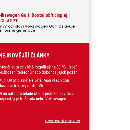
lkswagen Golf. Dostal obří displej i
i ChatGPT
vý výročí slaví Volkswagen Golf. Oslavuje
ální osmé generace.
NEJNOVĚJŠÍ ČLÁNKY
Interiér auta se v létě rozpálí až na 80 °C. Hrozí
poškození telefonů nebo dokonce jejich požár
Audi Q9 oficiálně: Největší Audi všech dob
dostane třílitový motor V6
První auto pro mladé stojí v průměru 337 tisíc,
nejčastěji je to Škoda nebo Volkswagen
Nastavení cookies