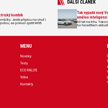
DALŠÍ ČLÁNEK
Tak vypadá nový Vo
ktrický kombík
umělou inteligenc
ombíky. Jestli přijdou na chuť i
50 let na trhu. Tako
tou, se pokusí zjistit MG5
ho faceliftem aktu
MENU
Novinky
Testy
ECO RALLYE
Videa
Kontakty
.