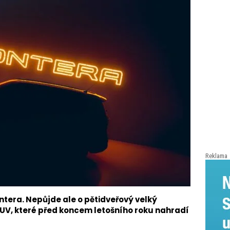
Reklama
ntera. Nepůjde ale o pětidveřový velký
UV, které před koncem letošního roku nahradí