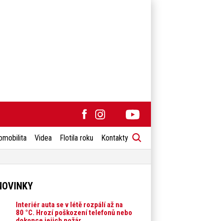
omobilita
Videa
Flotila roku
Kontakty
NOVINKY
Interiér auta se v létě rozpálí až na
80 °C. Hrozí poškození telefonů nebo
dokonce jejich požár