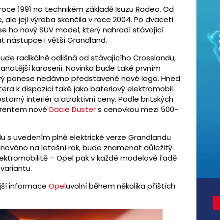
v roce 1991 na technikém základě Isuzu Rodeo. Od
 ale její výroba skončila v roce 2004. Po dvaceti
e ho nový SUV model, který nahradí stávající
t nástupce i větší Grandland.
bude radikálně odlišná od stávajícího Crosslandu,
ranatější karoserií. Novinka bude také prvním
ý ponese nedávno představené nové logo. Hned
era k dispozici také jako bateriový elektromobil
torný interiér a atraktivní ceny. Podle britských
urentem nové
Dacie Duster
s cenovkou mezi 500-
olu s uvedením plně elektrické verze Grandlandu
lánováno na letošní rok, bude znamenat důležitý
lektromobilitě – Opel pak v každé modelové řadě
variantu.
ější informace
Opel
uvolní během několika příštích