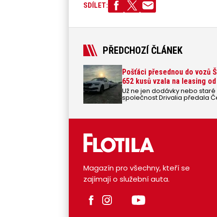
SDÍLET:
PŘEDCHOZÍ ČLÁNEK
Pošťáci přesednou do vozů Š
652 kusů vzala na leasing od 
Už ne jen dodávky nebo staré
společnost Drivalia předala 
Škoda Kamiq.
Magazín pro všechny, kteří se
zajímají o služební auta.