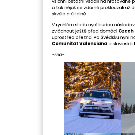
všichni ostatní vsadili na hrotované p
a tak nějak se zdárně proklouzali až 
skvěle a čitelně.
V rychlém sledu nyní budou následov
zvládnout ještě před domácí
Czech 
uprostřed března. Po Švédsku nyní n
Comunitat Valenciana
a slovinská
-red-