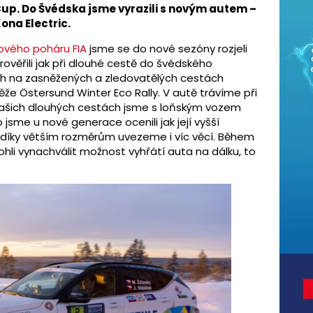
up. Do Švédska jsme vyrazili s novým autem –
na Electric.
tového poháru FIA
jsme se do nové sezóny rozjeli
ověřili jak při dlouhé cestě do švédského
ch na zasněžených a zledovatělých cestách
ěže Östersund Winter Eco Rally. V autě trávíme při
našich dlouhých cestách jsme s loňským vozem
 jsme u nové generace ocenili jak její vyšší
víc díky větším rozměrům uvezeme i víc věcí. Během
hli vynachválit možnost vyhřátí auta na dálku, to