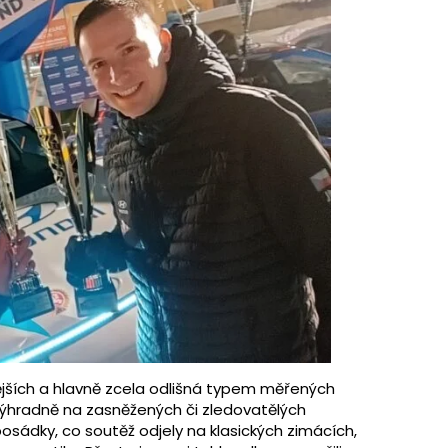
ějších a hlavně zcela odlišná typem měřených
ýhradně na zasněžených či zledovatělých
 posádky, co soutěž odjely na klasických zimácích,