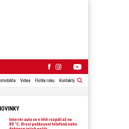
omobilita
Videa
Flotila roku
Kontakty
NOVINKY
Interiér auta se v létě rozpálí až na
80 °C. Hrozí poškození telefonů nebo
dokonce jejich požár