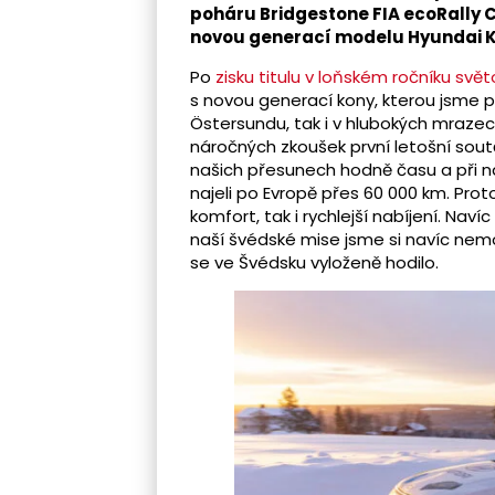
poháru Bridgestone FIA ecoRally C
novou generací modelu Hyundai Ko
Po
zisku titulu v loňském ročníku svě
s novou generací kony, kterou jsme pr
Östersundu, tak i v hlubokých mraze
náročných zkoušek první letošní sout
našich přesunech hodně času a při 
najeli po Evropě přes 60 000 km. Proto
komfort, tak i rychlejší nabíjení. Na
naší švédské mise jsme si navíc nemo
se ve Švédsku vyloženě hodilo.