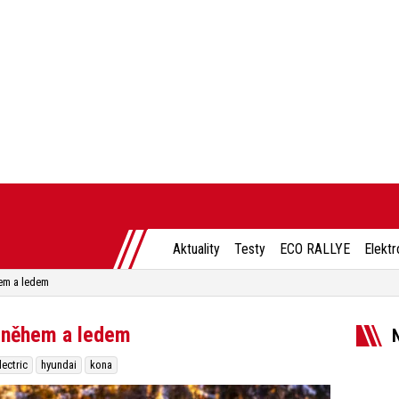
Aktuality
Testy
ECO RALLYE
Elektr
hem a ledem
 sněhem a ledem
lectric
hyundai
kona