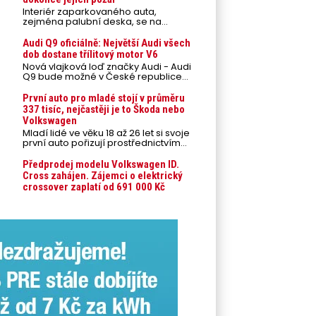
Interiér zaparkovaného auta,
zejména palubní deska, se na
přímém slunci může během letních
veder rozpálit až na 80 °C. Takové
Audi Q9 oficiálně: Největší Audi všech
teploty představují nebezpečí pro
dob dostane třílitový motor V6
odložené mobilní telefony,
Nová vlajková loď značky Audi - Audi
powerbanky nebo notebooky. Můžou
Q9 bude možné v České republice
urychlit stárnutí baterií, poškodit
objednávat od prvního srpnového
elektroniku a ve výjimečných
týdne 2026, kde budou oznámeny
První auto pro mladé stojí v průměru
případech i zvýšit riziko požáru.
také české ceny.
337 tisíc, nejčastěji je to Škoda nebo
Volkswagen
Mladí lidé ve věku 18 až 26 let si svoje
první auto pořizují prostřednictvím
úvěrového financování jako ojeté. Je
to tak u 93,3 % lidí, jen 6,7 % si pořídí
Předprodej modelu Volkswagen ID.
nové auto. Průměrná pořizovací
Cross zahájen. Zájemci o elektrický
cena vozu dosahuje 337 tisíc korun a
crossover zaplatí od 691 000 Kč
průměrná financovaná částka
přesahuje 251 tisíc korun. Vyplývá to z
dat Leasingu České spořitelny za
posledních 10 let (2016–2026).