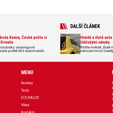
DALŠÍ ČLÁNEK
koda Kamiq. Česká pošta si
Hnědá a žlutá auta 
Drivalie
řidičskými návyky
 osobáky. Leasingová
Řídíte hnědé, žlut
České poště 652 automobilů
nehoda hrozí častěji
MENU
Novinky
Testy
ECO RALLYE
Videa
Kontakty