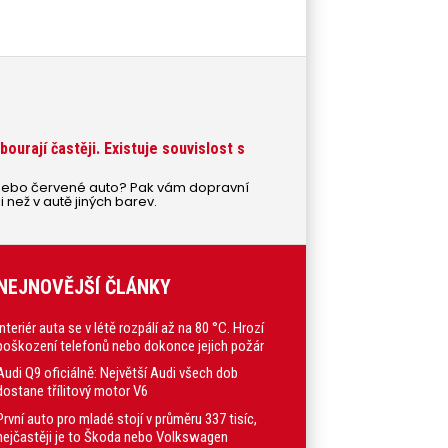
bourají častěji. Existuje souvislost s
é nebo červené auto? Pak vám dopravní
 než v autě jiných barev.
NEJNOVĚJŠÍ ČLÁNKY
Interiér auta se v létě rozpálí až na 80 °C. Hrozí
poškození telefonů nebo dokonce jejich požár
Audi Q9 oficiálně: Největší Audi všech dob
dostane třílitový motor V6
První auto pro mladé stojí v průměru 337 tisíc,
nejčastěji je to Škoda nebo Volkswagen