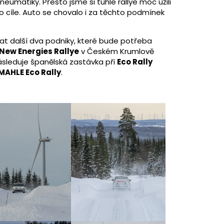
neumatiky. Přesto jsme si tuhle rallye moc užili
do cíle. Auto se chovalo i za těchto podmínek
at další dva podniky, které bude potřeba
New Energies Rallye
v Českém Krumlově
ásleduje španělská zastávka při
Eco Rally
MAHLE Eco Rally
.