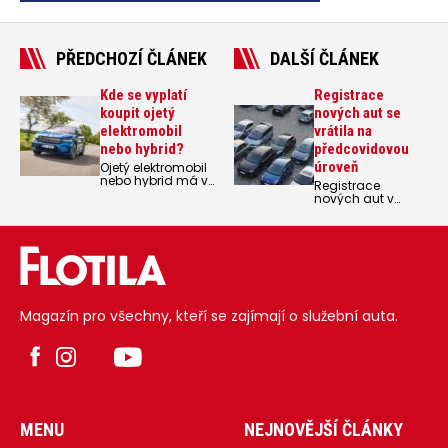
PŘEDCHOZÍ ČLÁNEK
DALŠÍ ČLÁNEK
Kde se vyplatí
Registrace
koupit ojetý
nových aut se
elektromobil
vrátila na
nebo hybrid?
předcovidovou
úroveň
Ojetý elektromobil
nebo hybrid má v
Registrace
každé evropské
nových aut v
zemi trochu jinou
prvních dvou
cenu. Oproti Česku
měsících
se vyplatí hledat
letošního roku
především ve
meziročně opět
Španělsku, Itálii
rostly. Osobní
nebo Rumunsku.
automobily
vzrostly o 13,9 %
(na 38 689 ks) a
Magazín pro všechny, kteří se zajímají o služební auta.
pohybují se tak
přibližně na
hodnotách z
předcovidového
období.
MENU
NEJNOVĚJŠÍ ČLÁNKY