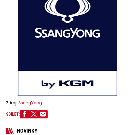
Zdroj:
SsangYong
SDÍLET:
NOVINKY