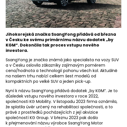
Jihokorejská značka SsangYong přidává od března
v Česku ke svému primárnímu názvu dodatek „by
KGM“. Dokončila tak proces vstupu nového
investora.
SsangYong je značka známá jako specialista na vozy SUV
a v Česku oslovila zákazníky zajímavým poměrem
cena/hodnota a technologií pohonu všech kol. Aktuálně
na našem trhu nabízí celkem šest modelů od
kompaktních po velké SUV a jeden pick-up.
Nyní k názvu SsangYong přidává dodatek „by KGM“. Je to
důsledek vstupu nového investora v roce 2022,
společnosti KG Mobility. V listopadu 2023 firma oznámila,
že splatila úvěr určený na rehabilitaci společnosti, a to
právě z prostředků pocházejících z její akvizice
společností KG Group. V březnu 2023 pak došlo
k přejmenování názvu výrobce SsangYong Motor