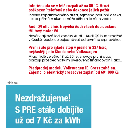
Interiér auta se v létě rozpálí až na 80 °C. Hrozí
poškození telefonů nebo dokonce jejich požár
Interiér zaparkovaného auta, zejména palubní deska,
se na přímém slunci může během letních veder
rozpálit až na 80 °C. Takové teploty představují
nebezpečí pro odložené mobilní telefony, powerbanky
Audi Q9 oficiálně: Největší Audi všech dob dostane
nebo notebooky. Můžou urychlit stárnutí baterií,
třílitový motor V6
poškodit elektroniku a ve výjimečných případech i
Nová vlajková loď značky Audi - Audi Q9 bude možné
zvýšit riziko požáru.
v České republice objednávat od prvního srpnového
týdne 2026, kde budou oznámeny také české ceny.
První auto pro mladé stojí v průměru 337 tisíc,
nejčastěji je to Škoda nebo Volkswagen
Mladí lidé ve věku 18 až 26 let si svoje první auto
pořizují prostřednictvím úvěrového financování jako
ojeté. Je to tak u 93,3 % lidí, jen 6,7 % si pořídí nové
auto. Průměrná pořizovací cena vozu dosahuje 337
Předprodej modelu Volkswagen ID. Cross zahájen.
tisíc korun a průměrná financovaná částka
Zájemci o elektrický crossover zaplatí od 691 000 Kč
přesahuje 251 tisíc korun. Vyplývá to z dat Leasingu
České spořitelny za posledních 10 let (2016–2026).
Reklama