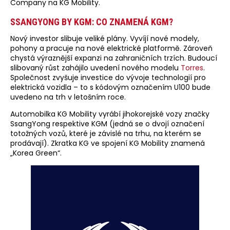
Company na KG Mobility.
SSANGYONG BY KGM: CO ZNAMENÁ KGM?
Nový investor slibuje veliké plány. Vyvíjí nové modely,
pohony a pracuje na nové elektrické platformě. Zároveň
chystá výraznější expanzi na zahraničních trzích. Budoucí
slibovaný růst zahájilo uvedení nového modelu
Torres
.
Společnost zvyšuje investice do vývoje technologií pro
elektrická vozidla – to s kódovým označením U100 bude
uvedeno na trh v letošním roce.
Automobilka KG Mobility vyrábí jihokorejské vozy značky
SsangYong respektive KGM (jedná se o dvojí označení
totožných vozů, které je závislé na trhu, na kterém se
prodávají). Zkratka KG ve spojení KG Mobility znamená
„Korea Green“.