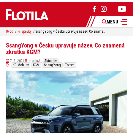
MENU
Úvod
Příspěvky
SsangYong v Česku upravuje název. Co znamená zkratka KGM?
SsangYong v Česku upravuje název. Co znamená
zkratka KGM?
7. 3. 2024
martin
Aktuality
KG Mobility
KGM
SsangYong
Torres