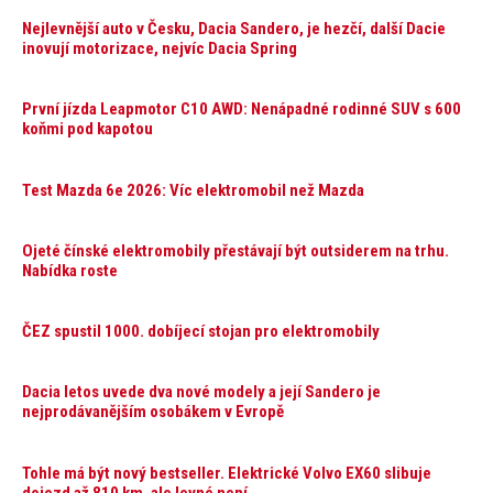
Nejlevnější auto v Česku, Dacia Sandero, je hezčí, další Dacie
inovují motorizace, nejvíc Dacia Spring
První jízda Leapmotor C10 AWD: Nenápadné rodinné SUV s 600
koňmi pod kapotou
Test Mazda 6e 2026: Víc elektromobil než Mazda
Ojeté čínské elektromobily přestávají být outsiderem na trhu.
Nabídka roste
ČEZ spustil 1000. dobíjecí stojan pro elektromobily
Dacia letos uvede dva nové modely a její Sandero je
nejprodávanějším osobákem v Evropě
Tohle má být nový bestseller. Elektrické Volvo EX60 slibuje
dojezd až 810 km, ale levné není