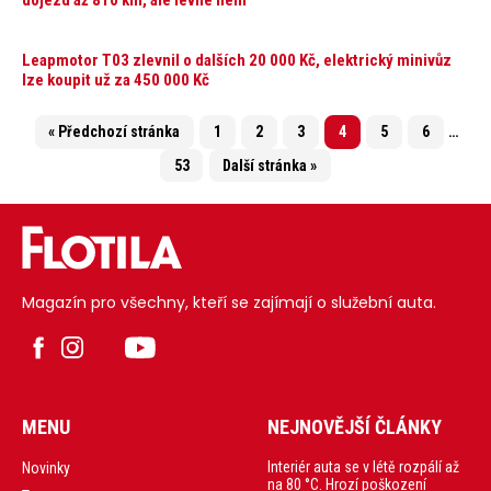
Leapmotor T03 zlevnil o dalších 20 000 Kč, elektrický minivůz
lze koupit už za 450 000 Kč
« Předchozí stránka
1
2
3
4
5
6
…
53
Další stránka »
Magazín pro všechny, kteří se zajímají o služební auta.
MENU
NEJNOVĚJŠÍ ČLÁNKY
Interiér auta se v létě rozpálí až
Novinky
na 80 °C. Hrozí poškození