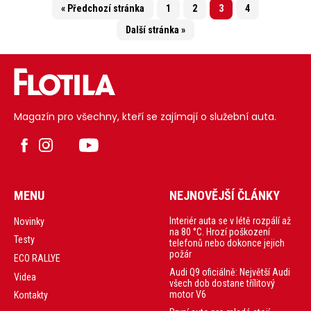
« Předchozí stránka
1
2
3
4
Další stránka »
Magazín pro všechny, kteří se zajímají o služební auta.
MENU
NEJNOVĚJŠÍ ČLÁNKY
Interiér auta se v létě rozpálí až
Novinky
na 80 °C. Hrozí poškození
Testy
telefonů nebo dokonce jejich
požár
ECO RALLYE
Audi Q9 oficiálně: Největší Audi
Videa
všech dob dostane třílitový
motor V6
Kontakty