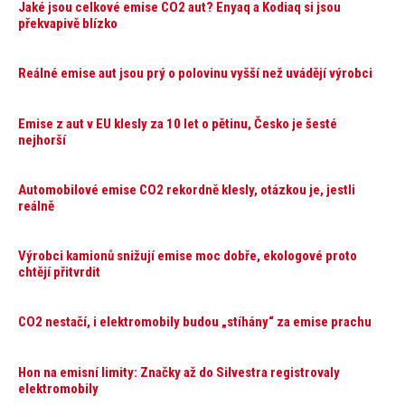
Jaké jsou celkové emise CO2 aut? Enyaq a Kodiaq si jsou
překvapivě blízko
Reálné emise aut jsou prý o polovinu vyšší než uvádějí výrobci
Emise z aut v EU klesly za 10 let o pětinu, Česko je šesté
nejhorší
Automobilové emise CO2 rekordně klesly, otázkou je, jestli
reálně
Výrobci kamionů snižují emise moc dobře, ekologové proto
chtějí přitvrdit
CO2 nestačí, i elektromobily budou „stíhány“ za emise prachu
Hon na emisní limity: Značky až do Silvestra registrovaly
elektromobily