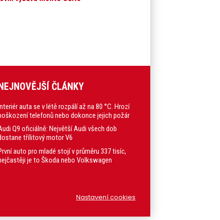
NEJNOVĚJŠÍ ČLÁNKY
Interiér auta se v létě rozpálí až na 80 °C. Hrozí
poškození telefonů nebo dokonce jejich požár
Audi Q9 oficiálně: Největší Audi všech dob
dostane třílitový motor V6
První auto pro mladé stojí v průměru 337 tisíc,
nejčastěji je to Škoda nebo Volkswagen
Nastavení cookies