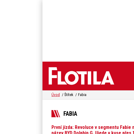
Úvod
Štítek
Fabia
FABIA
První jízda: Revoluce v segmentu Fabie 
název BYD Dolphin G. Ujede v kuse přes 