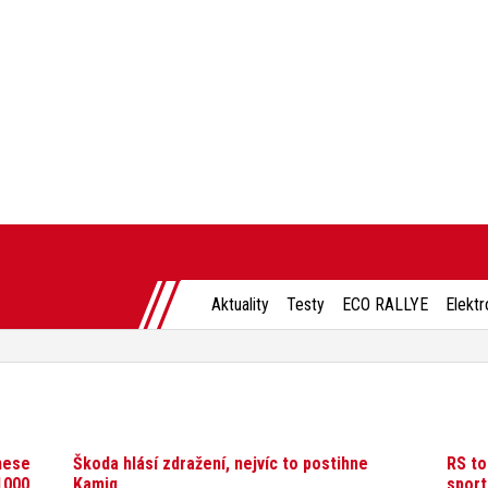
Aktuality
Testy
ECO RALLYE
Elektr
nese
Škoda hlásí zdražení, nejvíc to postihne
RS to
1000
Kamiq
sport