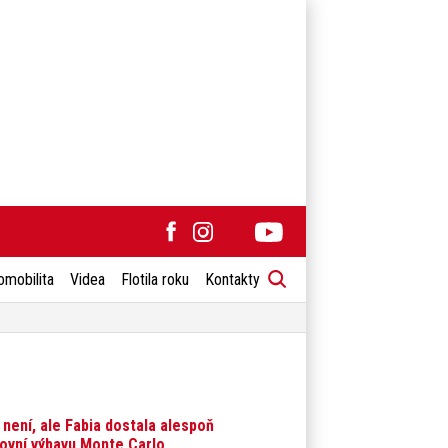
omobilita
Videa
Flotila roku
Kontakty
 není, ale Fabia dostala alespoň
ovní výbavu Monte Carlo