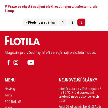
V Praze se chystá nabíjení elektroaut nejen z trafostanic, ale
i lamp
« Předchozí stránka
1
2
3
Magazín pro všechny, kteří se zajímají o služební auta.
MENU
NEJNOVĚJŠÍ ČLÁNKY
Interiér auta se v létě rozpálí až
Novinky
na 80 °C. Hrozí poškození
Testy
telefonů nebo dokonce jejich
požár
ECO RALLYE
Audi Q9 oficiálně: Největší Audi