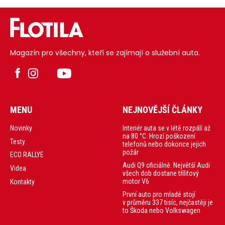
Magazín pro všechny, kteří se zajímají o služební auta.
MENU
NEJNOVĚJŠÍ ČLÁNKY
Interiér auta se v létě rozpálí až
Novinky
na 80 °C. Hrozí poškození
Testy
telefonů nebo dokonce jejich
požár
ECO RALLYE
Audi Q9 oficiálně: Největší Audi
Videa
všech dob dostane třílitový
motor V6
Kontakty
První auto pro mladé stojí
v průměru 337 tisíc, nejčastěji je
to Škoda nebo Volkswagen