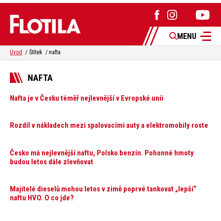
MENU
Úvod
Štítek
nafta
NAFTA
Nafta je v Česku téměř nejlevnější v Evropské unii
Rozdíl v nákladech mezi spalovacími auty a elektromobily roste
Česko má nejlevnější naftu, Polsko benzín. Pohonné hmoty
budou letos dále zlevňovat
Majitelé dieselů mohou letos v zimě poprvé tankovat „lepší“
naftu HVO. O co jde?