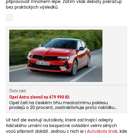
připravovat mnohem lépe. Zatím však debaty pokračují
bez praktických výsledků.
Čtete také
Opel Astra zlevnil na 479 990 Kč
Opel čelí na českém trhu meziročnímu poklesu
prodejů o 20 procent, zaatraktivňuje proto nabídku
u jednoho ze svých nejstěžejnějších modelů. Opel
Astra nyní startuje na 479 990 Kč.
Už teď ale existují autoškoly, které začínající adepty
řidičského umění na bezpečné ovládání velmi silných
vozů připravit dokáží. Jednou z nich je i
Autoškola jinak
, kde