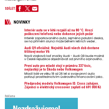
SDÍLET:
NOVINKY
Interiér auta se v létě rozpálí až na 80 °C. Hrozí
poškození telefonů nebo dokonce jejich požár
Interiér zaparkovaného auta, zejména palubní deska,
se na přímém slunci může během letních veder
rozpálit až na 80 °C. Takové teploty představují
nebezpečí pro odložené mobilní telefony, powerbanky
Audi Q9 oficiálně: Největší Audi všech dob dostane
nebo notebooky. Můžou urychlit stárnutí baterií,
třílitový motor V6
poškodit elektroniku a ve výjimečných případech i
Nová vlajková loď značky Audi - Audi Q9 bude možné
zvýšit riziko požáru.
v České republice objednávat od prvního srpnového
týdne 2026, kde budou oznámeny také české ceny.
První auto pro mladé stojí v průměru 337 tisíc,
nejčastěji je to Škoda nebo Volkswagen
Mladí lidé ve věku 18 až 26 let si svoje první auto
pořizují prostřednictvím úvěrového financování jako
ojeté. Je to tak u 93,3 % lidí, jen 6,7 % si pořídí nové
auto. Průměrná pořizovací cena vozu dosahuje 337
Předprodej modelu Volkswagen ID. Cross zahájen.
tisíc korun a průměrná financovaná částka
Zájemci o elektrický crossover zaplatí od 691 000 Kč
přesahuje 251 tisíc korun. Vyplývá to z dat Leasingu
České spořitelny za posledních 10 let (2016–2026).
Reklama