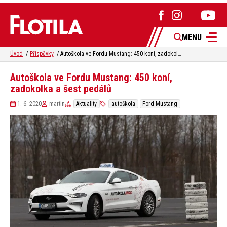
MENU
Úvod
Příspěvky
Autoškola ve Fordu Mustang: 450 koní, zadokolka a šest pedálů
Autoškola ve Fordu Mustang: 450 koní,
zadokolka a šest pedálů
1. 6. 2020
martin
Aktuality
autoškola
Ford Mustang