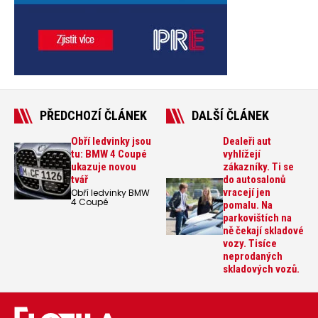
PŘEDCHOZÍ ČLÁNEK
DALŠÍ ČLÁNEK
Obří ledvinky jsou
Dealeři aut
tu: BMW 4 Coupé
vyhlížejí
ukazuje novou
zákazníky. Ti se
tvář
do autosalonů
vracejí jen
Obří ledvinky BMW
4 Coupé
pomalu. Na
parkovištích na
ně čekají skladové
vozy. Tisíce
neprodaných
skladových vozů.