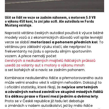
Učit se řídit ve voze se zadním náhonem, s motorem 5.0 V8
o výkonu 450 koní, to zní jako scifi. Ale autoškola ve Fordu
Mustang existuje.
Naprostá většina českých autoškol používá k výuce běžné
modely vozů a z ekonomických důvodů volí spíše levnější
verze se slabší
motorizací a pohonem předních kol
. To
většinou pro základní výuku stačí, ale nepřipraví to
frekventanty na jízdu s opravdu silným sportovním
vozem. A přece nemalý počet
čerstvých a nezkušených majitelů řidičských průkazů
usedá za volanty aut s motory o výkonu mnoh
a set koňských sil a navíc se zadním pohonem.
Kombinace nezkušeného řidiče a přemotorovaného auta
může velmi snadno vést k vážným nehodám. Dokazují to
i oficiální statistiky, které říkají, že
nejvíce smrtelných
a závažných nehod zavinili ve skupině mladých řidičů
ti s délkou praxe v řízení mezi jedním a dvěma lety
.
Proto se v České republice již řadu let debatuje
o změnách v našem autoškolství, jež by mělo řidiče