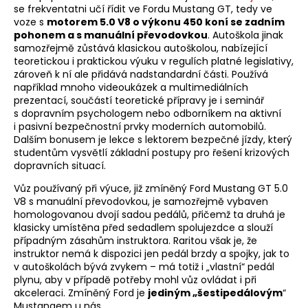
se frekventatni učí řídit ve Fordu Mustang GT, tedy ve
voze s
motorem 5.0 V8 o výkonu 450 koní se zadním
pohonem a s manuální převodovkou
. Autoškola jinak
samozřejmě zůstává klasickou autoškolou, nabízející
teoretickou i praktickou výuku v regulích platné legislativy,
zároveň k ní ale přidává nadstandardní části. Používá
například mnoho videoukázek a multimediálních
prezentací, součástí teoretické přípravy je i seminář
s dopravním psychologem nebo odborníkem na aktivní
i pasivní bezpečnostní prvky moderních automobilů.
Dalším bonusem je lekce s lektorem bezpečné jízdy, který
studentům vysvětlí základní postupy pro řešení krizových
dopravních situací.
Vůz používaný při výuce, již zmíněný Ford Mustang GT 5.0
V8 s manuální převodovkou, je samozřejmě vybaven
homologovanou dvojí sadou pedálů, přičemž ta druhá je
klasicky umístěna před sedadlem spolujezdce a slouží
případným zásahům instruktora. Raritou však je, že
instruktor nemá k dispozici jen pedál brzdy a spojky, jak to
v autoškolách bývá zvykem – má totiž i „vlastní“ pedál
plynu, aby v případě potřeby mohl vůz ovládat i při
akceleraci. Zmíněný Ford je
jediným „šestipedálovým
“
Mustangem u nás.