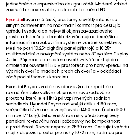
jedinečného a expresivního designu zádě. Moderní vzhled
završují koncové svítilny a ukazatele směru LED.
Hyundai
Bayon má čistý, prostorný a světlý interiér se
silným zaměřením na maximální komfort pro cestující
vpředu i vzadu a co největší objem zavazadlového
prostoru. Interiér je charakterizován nejmodernějšími
informačními a zábavními systémy včetně konektivity.
Mezi ně patří 10,25“ digitální panel přístrojů a 10,25“
multimediální a navigační systém nebo 8“ systém Display
Audio. Příjemnou atmosféru uvnitř vytváří cestujícím
ambientní osvětlení LED v prostorech pro nohy vpředu, na
výplních dveří a madlech předních dveří a v odkládací
zóně pod středovou konzolou.
Hyundai Bayon vyniká navzdory svým kompaktním
rozměrům také velkým objemem zavazadlového
prostoru, který je 411 litrů při vzpřímených zadních
sedadlech. Hyundai Bayon má vnější délku 4180 mm,
vnější šířku 1775 mm a vnější výšku 1490 mm (nebo 1500
mm se 17“ koly). Jeho vnější rozměry představují tedy
perfektní rovnováhu mezi požadavky na kompaktnost
a praktičnost. Rozvor náprav je 2580 mm. Cestující vpředu
mají k dispozici prostor pro nohy 1072 mm, zatímco pro