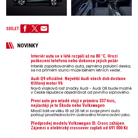
SDÍLET:
NOVINKY
Interiér auta se v létě rozpálí až na 80 °C. Hrozí
poškození telefonů nebo dokonce jejich požár
Interiér zaparkovaného auta, zejména palubní deska,
se na přímém slunci může během letních veder
rozpálit až na 80 °C. Takové teploty představují
nebezpečí pro odložené mobilní telefony, powerbanky
Audi Q9 oficiálně: Největší Audi všech dob dostane
nebo notebooky. Můžou urychlit stárnutí baterií,
třílitový motor V6
poškodit elektroniku a ve výjimečných případech i
Nová vlajková loď značky Audi - Audi Q9 bude možné
zvýšit riziko požáru.
v České republice objednávat od prvního srpnového
týdne 2026, kde budou oznámeny také české ceny.
První auto pro mladé stojí v průměru 337 tisíc,
nejčastěji je to Škoda nebo Volkswagen
Mladí lidé ve věku 18 až 26 let si svoje první auto
pořizují prostřednictvím úvěrového financování jako
ojeté. Je to tak u 93,3 % lidí, jen 6,7 % si pořídí nové
auto. Průměrná pořizovací cena vozu dosahuje 337
Předprodej modelu Volkswagen ID. Cross zahájen.
tisíc korun a průměrná financovaná částka
Zájemci o elektrický crossover zaplatí od 691 000 Kč
přesahuje 251 tisíc korun. Vyplývá to z dat Leasingu
České spořitelny za posledních 10 let (2016–2026).