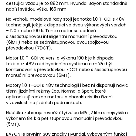
cestující vzadu je to 882 mm. Hyundai Bayon standardně
nabízí světlou výšku 165 mm.
Na vrcholu modelové řady stojí jednotka 1.0 T-GDi s 48V
technologií, jež je k dispozici ve dvou výkonových verzích
– 120 k nebo 100 k. Tento motor se dodává
s šestistupňovou inteligentní manuální převodovkou
(6iMT) nebo se sedmistupňovou dvouspojkovou
převodovkou (7DCT).
Motor 1.0 T-GDi ve verzi o výkonu 100 k je k dispozici
také bez 48V mild hybridního systému a může být
kombinován s převodovkou 7DCT nebo s šestistupňovou
manuální převodovkou (6MT).
Motory 1.0 T-GDi s 48V technologií i bez ní disponují navíc
třemi jízdními režimy Eco, Normal a Sport, které
optimalizují reakce motoru a charakteristiku řízení
v závislosti na jízdních podmínkách.
Nabídka zahrnuje rovněž čtyřválec MPi 1,2 litru s nejvyšším
výkonem 84 k a pětistupňovou manuální převodovkou
(5MT).
BAYON je prvním SUV značky Hyundai, vybaveným funkcí