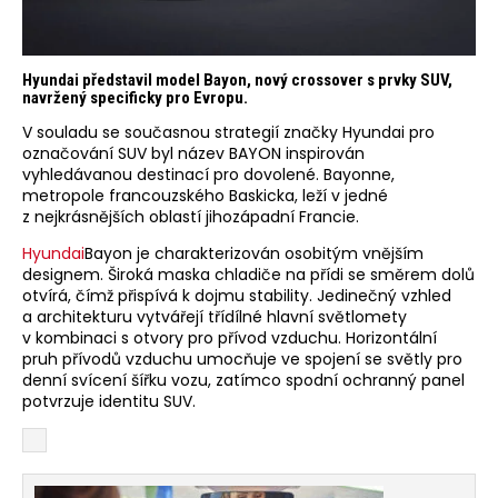
Hyundai představil model Bayon, nový crossover s prvky SUV,
navržený specificky pro Evropu.
V souladu se současnou strategií značky Hyundai pro
označování SUV byl název BAYON inspirován
vyhledávanou destinací pro dovolené. Bayonne,
metropole francouzského Baskicka, leží v jedné
z nejkrásnějších oblastí jihozápadní Francie.
Hyundai
Bayon je charakterizován osobitým vnějším
designem. Široká maska chladiče na přídi se směrem dolů
otvírá, čímž přispívá k dojmu stability. Jedinečný vzhled
a architekturu vytvářejí třídílné hlavní světlomety
v kombinaci s otvory pro přívod vzduchu. Horizontální
pruh přívodů vzduchu umocňuje ve spojení se světly pro
denní svícení šířku vozu, zatímco spodní ochranný panel
potvrzuje identitu SUV.