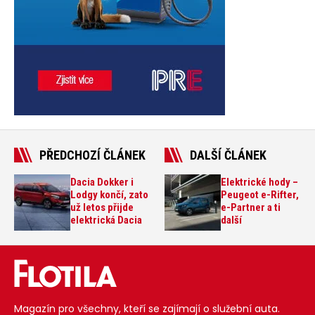
PŘEDCHOZÍ ČLÁNEK
DALŠÍ ČLÁNEK
Dacia Dokker i
Elektrické hody –
Lodgy končí, zato
Peugeot e-Rifter,
už letos přijde
e-Partner a ti
elektrická Dacia
další
Magazín pro všechny, kteří se zajímají o služební auta.