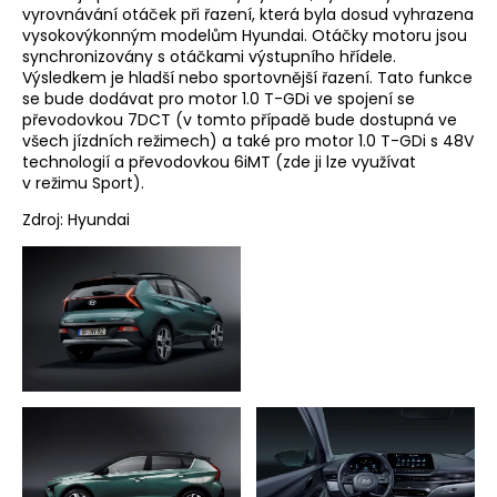
vyrovnávání otáček při řazení, která byla dosud vyhrazena
vysokovýkonným modelům Hyundai. Otáčky motoru jsou
synchronizovány s otáčkami výstupního hřídele.
Výsledkem je hladší nebo sportovnější řazení. Tato funkce
se bude dodávat pro motor 1.0 T-GDi ve spojení se
převodovkou 7DCT (v tomto případě bude dostupná ve
všech jízdních režimech) a také pro motor 1.0 T-GDi s 48V
technologií a převodovkou 6iMT (zde ji lze využívat
v režimu Sport).
Zdroj: Hyundai