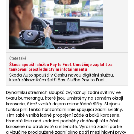
Čtete také
Škoda spouští službu Pay to Fuel. Umožňuje zaplatit za
tankování prostřednictvím infotainmentu
Škoda Auto spouští v Česku novou digitální službu,
která zákazníkům šetří čas. Služba Pay to Fuel
umožňuje řidičům platit za tankování paliva z pohodlí
svého vozu, aniž by od něj museli odejít.
Dynamiku střešních sloupků zvýrazňují zadní svítilny ve
tvaru bumerangu, které jsou umístěny na samém okraji
karoserie, čímž vzniká dojem mimořádné šířky. Stejnou
funkci plní tenká horizontální linie spojující zadní svítilny.
Tím také vzniká ladné propojení zádě a boků karoserie.
Hranaté linie nad zadními podběhy dodávají této části
karoserie na atraktivitě a intenzitě. Výrazná zadní partie
a vizuálně prodloužené zadní okno patří mezi hlavní prvky