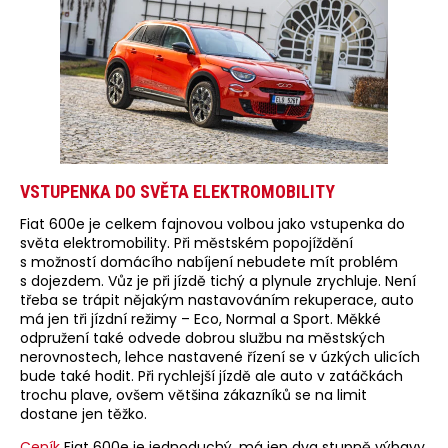
VSTUPENKA DO SVĚTA ELEKTROMOBILITY
Fiat 600e je celkem fajnovou volbou jako vstupenka do
světa elektromobility. Při městském popojíždění
s možností domácího nabíjení nebudete mít problém
s dojezdem. Vůz je při jízdě tichý a plynule zrychluje. Není
třeba se trápit nějakým nastavováním rekuperace, auto
má jen tři jízdní režimy – Eco, Normal a Sport. Měkké
odpružení také odvede dobrou službu na městských
nerovnostech, lehce nastavené řízení se v úzkých ulicích
bude také hodit. Při rychlejší jízdě ale auto v zatáčkách
trochu plave, ovšem většina zákazníků se na limit
dostane jen těžko.
Ceník
Fiat 600e je jednoduchý, má jen dva stupně výbavy,