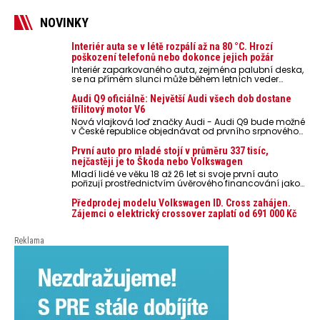
NOVINKY
Interiér auta se v létě rozpálí až na 80 °C. Hrozí
poškození telefonů nebo dokonce jejich požár
Interiér zaparkovaného auta, zejména palubní deska,
se na přímém slunci může během letních veder
rozpálit až na 80 °C. Takové teploty představují
nebezpečí pro odložené mobilní telefony, powerbanky
Audi Q9 oficiálně: Největší Audi všech dob dostane
nebo notebooky. Můžou urychlit stárnutí baterií,
třílitový motor V6
poškodit elektroniku a ve výjimečných případech i
Nová vlajková loď značky Audi - Audi Q9 bude možné
zvýšit riziko požáru.
v České republice objednávat od prvního srpnového
týdne 2026, kde budou oznámeny také české ceny.
První auto pro mladé stojí v průměru 337 tisíc,
nejčastěji je to Škoda nebo Volkswagen
Mladí lidé ve věku 18 až 26 let si svoje první auto
pořizují prostřednictvím úvěrového financování jako
ojeté. Je to tak u 93,3 % lidí, jen 6,7 % si pořídí nové
auto. Průměrná pořizovací cena vozu dosahuje 337
Předprodej modelu Volkswagen ID. Cross zahájen.
tisíc korun a průměrná financovaná částka
Zájemci o elektrický crossover zaplatí od 691 000 Kč
přesahuje 251 tisíc korun. Vyplývá to z dat Leasingu
České spořitelny za posledních 10 let (2016–2026).
Reklama