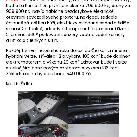
Red a La Prima. Ten první je v akci za 799 900 Kč, druhý za
909 900 Kč. Navíc nabídne bezdotykové elektrické
otevírání zavazadlového prostoru, navigaci, sedadla
čalouněná světlou kůží, elektricky ovládané sedadlo řidiče
s masážní funkcí, adaptivní tempomat, autonomní řízení
2. úrovně, 360° parkovací senzory včetně zadní kamery
a 18“ kola z lehkých slitin.
Později během letošního roku dorazí do Česka i zmíněná
hybridní verze. Tříválec 1.2 o výkonu 100 koní bude doplněn
elektromotorem o výkonu 29 koní. Existovat bude i verze
se silnějším benzínovým motorem o výkonu 136 koní.
Základní cena hybridu bude 549 900 Kč.
Martin Šidlák