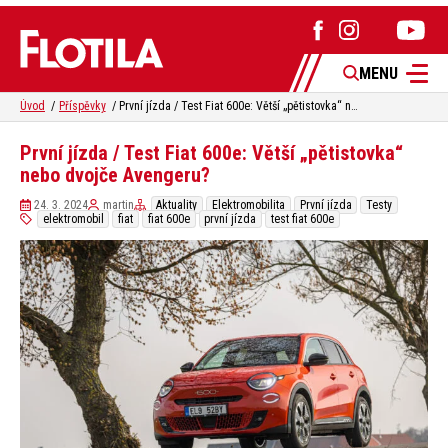
MENU
Úvod
Příspěvky
První jízda / Test Fiat 600e: Větší „pětistovka“ nebo dvojče Avengeru?
První jízda / Test Fiat 600e: Větší „pětistovka“
nebo dvojče Avengeru?
24. 3. 2024
martin
Aktuality
Elektromobilita
První jízda
Testy
elektromobil
fiat
fiat 600e
první jízda
test fiat 600e