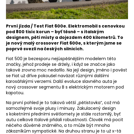
První jízda / Test Fiat 600e. Elektromobil s cenovkou
pod 800 tisíc korun – byť těsně – s italským
designem, pěti místy a dojezdem 400 kilometrů. To
je nový malý crossover Fiat 600e, s kterým jsme se
poprvé svezli na českých silnicích.
Fiat 500 je bezesporu nejúspěšnějším modelem této
značky, jehož prodeje se držely, i když se značce jako
takové zrovna moc nedařilo. Na její design, jméno i pověst
se Fiat už dříve pokoušel navázat různými dalšími
karosářskými verzemi. Další evoluce slavného auta je
nový crossover segmentu B s elektrickým motorem pod
kapotou.
Na první pohled je to taková větší „pětistovka“, což má
samozřejmě svoje plusy i minusy. Zakulacený design
s koketními předními světlomety je stále roztomilý, byť
autu celkově Italové přidali robustnosti. Člověk má pocit
něčeho důvěrně známého, a to může být mnoha
zákazníkům sympatické. Na druhou stranu je to už x-tá