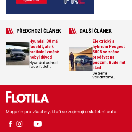
PŘEDCHOZÍ ČLÁNEK
DALŠÍ ČLÁNEK
Hyundai i30 má
Elektrický a
facelift, ale k
hybridní Peugeot
radikální změně
5008 se začne
nebyl důvod
prodávat na
podzim. Bude mít
Hyundai odhalil
facelift třetí
i 4x4
genereace
Se třemi
modelové řady
variantami
i30. Změny jsou
elektrického a
spíše kosmetické,
dvěvma
nabídka motorů
variantami
se nemění.
hybridního
pohonu vstoupí
letos na podzim
do prodeje nový
Peugeot 5008.
Magazín pro všechny, kteří se zajímají o služební auta.