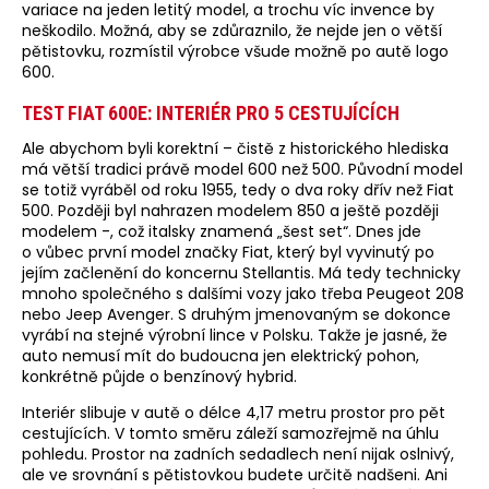
variace na jeden letitý model, a trochu víc invence by
neškodilo. Možná, aby se zdůraznilo, že nejde jen o větší
pětistovku, rozmístil výrobce všude možně po autě logo
600.
TEST FIAT 600E: INTERIÉR PRO 5 CESTUJÍCÍCH
Ale abychom byli korektní – čistě z historického hlediska
má větší tradici právě model 600 než 500. Původní model
se totiž vyráběl od roku 1955, tedy o dva roky dřív než Fiat
500. Později byl nahrazen modelem 850 a ještě později
modelem -, což italsky znamená „šest set“. Dnes jde
o vůbec první model značky Fiat, který byl vyvinutý po
jejím začlenění do koncernu Stellantis. Má tedy technicky
mnoho společného s dalšími vozy jako třeba Peugeot 208
nebo Jeep Avenger. S druhým jmenovaným se dokonce
vyrábí na stejné výrobní lince v Polsku. Takže je jasné, že
auto nemusí mít do budoucna jen elektrický pohon,
konkrétně půjde o benzínový hybrid.
Interiér slibuje v autě o délce 4,17 metru prostor pro pět
cestujících. V tomto směru záleží samozřejmě na úhlu
pohledu. Prostor na zadních sedadlech není nijak oslnivý,
ale ve srovnání s pětistovkou budete určitě nadšeni. Ani