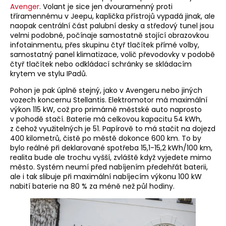
Avenger
. Volant je sice jen dvouramenný proti
tříramennému v Jeepu, kaplička přístrojů vypadá jinak, ale
naopak centrální část palubní desky a středový tunel jsou
velmi podobné, počínaje samostatně stojící obrazovkou
infotainmentu, přes skupinu čtyř tlačítek přímé volby,
samostatný panel klimatizace, volič převodovky v podobě
čtyř tlačítek nebo odkládací schránky se skládacím
krytem ve stylu IPadů.
Pohon je pak úplně stejný, jako v Avengeru nebo jiných
vozech koncernu Stellantis. Elektromotor má maximální
výkon 115 kW, což pro primárně městské auto naprosto
v pohodě stačí. Baterie má celkovou kapacitu 54 kWh,
z čehož využitelných je 51. Papírově to má stačit na dojezd
400 kilometrů, čistě po městě dokonce 600 km. To by
bylo reálné při deklarované spotřeba 15,1-15,2 kWh/100 km,
realita bude ale trochu vyšší, zvláště když vyjedete mimo
město. Systém neumí před nabíjením předehřát baterii,
ale i tak slibuje při maximální nabíjecím výkonu 100 kW
nabití baterie na 80 % za méně než půl hodiny.