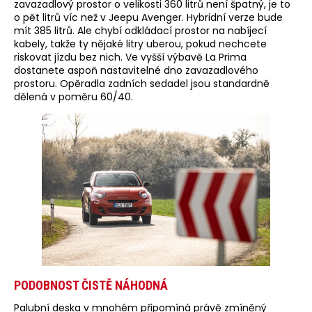
zavazadlový prostor o velikosti 360 litrů není špatný, je to
o pět litrů víc než v Jeepu Avenger. Hybridní verze bude
mít 385 litrů. Ale chybí odkládací prostor na nabíjecí
kabely, takže ty nějaké litry uberou, pokud nechcete
riskovat jízdu bez nich. Ve vyšší výbavě La Prima
dostanete aspoň nastavitelné dno zavazadlového
prostoru. Opěradla zadních sedadel jsou standardně
dělená v poměru 60/40.
PODOBNOST ČISTĚ NÁHODNÁ
Palubní deska v mnohém připomíná právě zmíněný