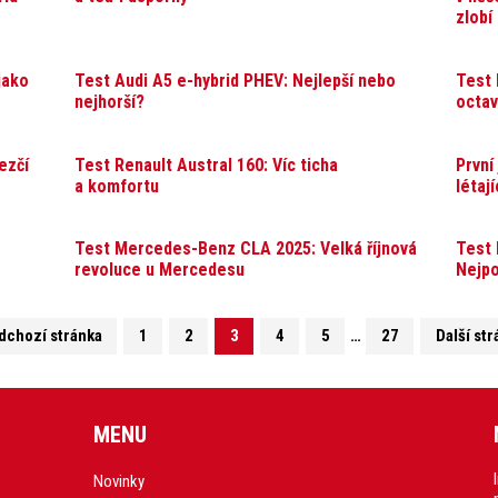
zlobí
jako
Test Audi A5 e-hybrid PHEV: Nejlepší nebo
Test 
nejhorší?
octav
ezčí
Test Renault Austral 160: Víc ticha
První
a komfortu
létaj
Test Mercedes-Benz CLA 2025: Velká říjnová
Test 
revoluce u Mercedesu
Nejpo
dchozí stránka
1
2
3
4
5
…
27
Další str
MENU
Novinky