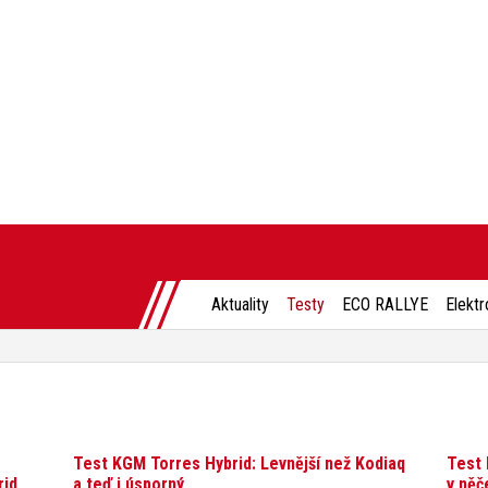
Aktuality
Testy
ECO RALLYE
Elektr
Test KGM Torres Hybrid: Levnější než Kodiaq
Test 
rid
a teď i úsporný
v něč