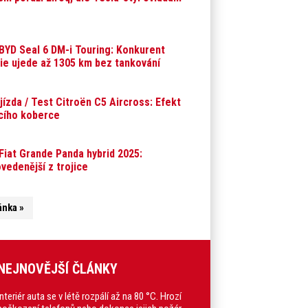
BYD Seal 6 DM-i Touring: Konkurent
ie ujede až 1305 km bez tankování
 jízda / Test Citroën C5 Aircross: Efekt
ícího koberce
Fiat Grande Panda hybrid 2025:
vedenější z trojice
ánka »
NEJNOVĚJŠÍ ČLÁNKY
Interiér auta se v létě rozpálí až na 80 °C. Hrozí