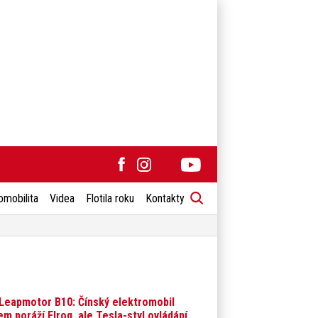
omobilita
Videa
Flotila roku
Kontakty
Leapmotor B10: Čínský elektromobil
em poráží Elroq, ale Tesla-styl ovládání