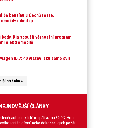
bliba benzínu u Čechů roste.
romobily odmítají
j body. Kia spouští věrnostní program
ení elektromobilů
wagen ID.7: 40 vrstev laku samo svítí
alší stránka »
NEJNOVĚJŠÍ ČLÁNKY
Interiér auta se v létě rozpálí až na 80 °C. Hrozí
poškození telefonů nebo dokonce jejich požár