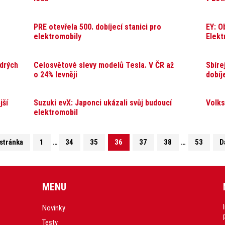
PRE otevřela 500. dobíjecí stanici pro
EY: O
elektromobily
Elekt
drých
Celosvětové slevy modelů Tesla. V ČR až
Sbíre
o 24% levněji
dobíj
jší
Suzuki evX: Japonci ukázali svůj budoucí
Volks
elektromobil
stránka
1
…
34
35
36
37
38
…
53
D
MENU
Novinky
Testy