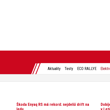
Aktuality
Testy
ECO RALLYE
Elektr
Škoda Enyaq RS má rekord: nejdelší drift na
Dobíj
ledu
v Let