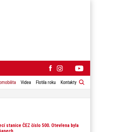
omobilita
Videa
Flotila roku
Kontakty
ecí stanice ČEZ číslo 500. Otevřena byla
ňanech