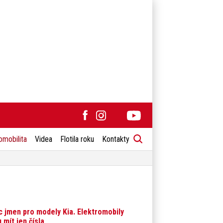
omobilita
Videa
Flotila roku
Kontakty
 jmen pro modely Kia. Elektromobily
 mít jen čísla