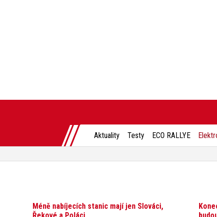
Aktuality
Testy
ECO RALLYE
Elektr
Méně nabíjecích stanic mají jen Slováci,
Konec
Řekové a Poláci
budou