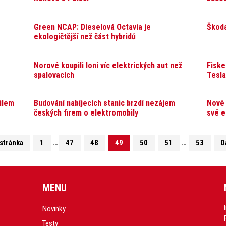
Green NCAP: Dieselová Octavia je
Škoda
ekologičtější než část hybridů
Norové koupili loni víc elektrických aut než
Fiske
spalovacích
Tesla
ilem
Budování nabíjecích stanic brzdí nezájem
Nové 
českých firem o elektromobily
své e
stránka
1
…
47
48
49
50
51
…
53
D
MENU
Novinky
Testy